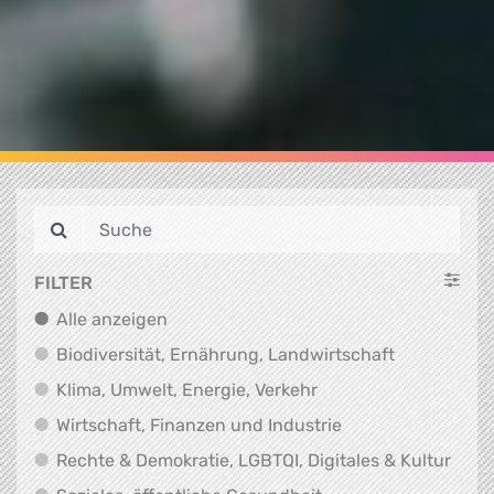
FILTER
Alle anzeigen
Alle anzeigen
Biodiversit
Biodiversität, Ernährung, Landwirtschaft
Klima, Umwelt, Energi
Klima, Umwelt, Energie, Verkehr
Wirtschaft, Finanz
Wirtschaft, Finanzen und Industrie
Recht
Rechte & Demokratie, LGBTQI, Digitales & Kultur