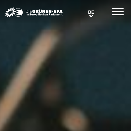
Greens/EFA Home
DE
DE