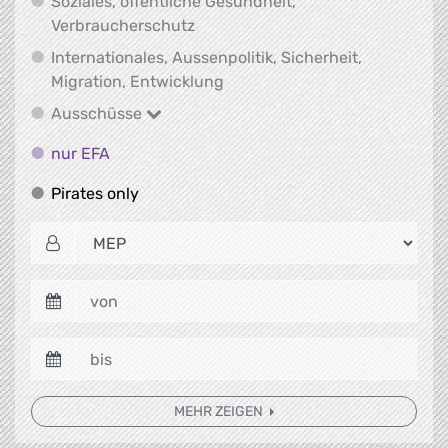
Soziales, öffentliche Gesundheit,
Soziales, öffentliche Gesundheit
Verbraucherschutz
Internationales, Aussenpolitik, Sicherheit,
Internationales, Aussenpolitik
Migration, Entwicklung
Ausschüsse
Ausschüsse
nur EFA
nur EFA
Pirates only
Pirates only
MEHR ZEIGEN