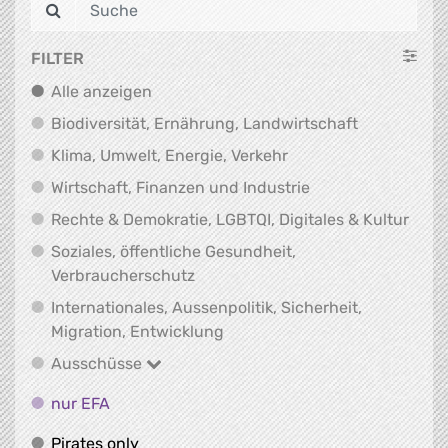
FILTER
Alle anzeigen
Alle anzeigen
Biodiversit
Biodiversität, Ernährung, Landwirtschaft
Klima, Umwelt, Energi
Klima, Umwelt, Energie, Verkehr
Wirtschaft, Finanz
Wirtschaft, Finanzen und Industrie
Recht
Rechte & Demokratie, LGBTQI, Digitales & Kultur
Soziales, öffentliche Gesundheit,
Soziales, öffentliche Gesundheit
Verbraucherschutz
Internationales, Aussenpolitik, Sicherheit,
Internationales, Aussenpolitik
Migration, Entwicklung
Ausschüsse
Ausschüsse
nur EFA
nur EFA
Pirates only
Pirates only