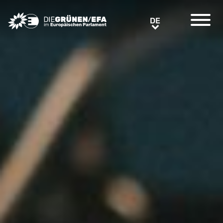
Greens/EFA Home
DE
DE