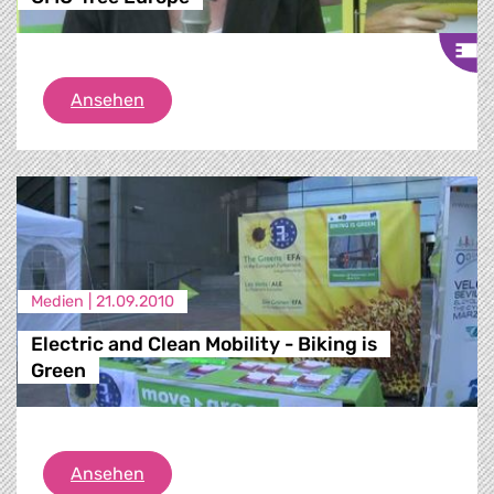
GMO-free Europe
Ansehen
Medien |
21.09.2010
Electric and Clean Mobility - Biking is
Green
Electric and Clean Mobility - Biking is Gre
Ansehen