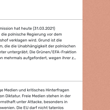
ETHIK-GREMIUM
ission hat heute (31.03.2021)
e die polnische Regierung vor dem
hof verklagen wird. Grund ist die
m, die die Unabhängigkeit der polnischen
hter untergräbt. Die Grünen/EFA-Fraktion
n mehrmals aufgefordert, wegen ihrer z…
mmission zieht vor EuGH: Zitat von Terry Reintke
e Medien und kritisches Hinterfragen
n Diktatur. Freie Medien stehen in der
rnsthaft unter Attacke, besonders in
wenien. Die EU darf nicht tatenlos