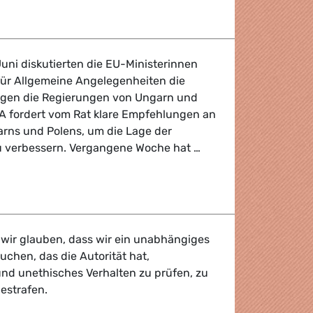
olution mit Aufruf zu politischem Boykott der Olympischen 
uni diskutierten die EU-Ministerinnen
 für Allgemeine Angelegenheiten die
gegen die Regierungen von Ungarn und
A fordert vom Rat klare Empfehlungen an
rns und Polens, um die Lage der
zu verbessern. Vergangene Woche hat …
 die Grundrechte dürfen nicht weiter ignoriert werden
wir glauben, dass wir ein unabhängiges
chen, das die Autorität hat,
und unethisches Verhalten zu prüfen, zu
bestrafen.