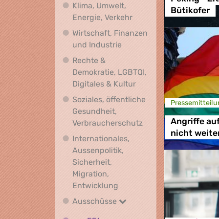
Klima, Umwelt,
Bütikofer
Klima, Umwelt, Energie,
Energie, Verkehr
Wirtschaft, Finanzen
Wirtschaft, Finanzen und I
und Industrie
Rechte &
Demokratie, LGBTQI,
Rechte & Demokratie, L
Digitales & Kultur
Soziales, öffentliche
Presse­mitteilu
Gesundheit,
Angriffe au
Soziales, öffentlich
Verbraucherschutz
nicht weite
Internationales,
Aussenpolitik,
Sicherheit,
Migration,
Internationales, Aussenpoli
Entwicklung
Ausschüsse
Ausschüsse