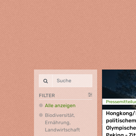
FILTER
Presse­mitteilu
Alle anzeigen
Hongkong/R
Biodiversität,
politischem
Ernährung,
Olympischen
Biodiversität, Ernährung
Landwirtschaft
Peking - Zi