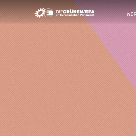
Greens/EFA Home
WER
sho