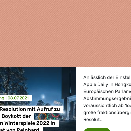
Anlässlich der Einst
Apple Daily in Hongk
Europäischen Parlame
ng |
08.07.2021
Abstimmungsergebniss
voraussichtlich ab 1
esolution mit Aufruf zu
große fraktionsübergr
 Boykott der
Resolut…
 Winterspiele 2022 in
, Landwirtschaft
tat von Reinhard