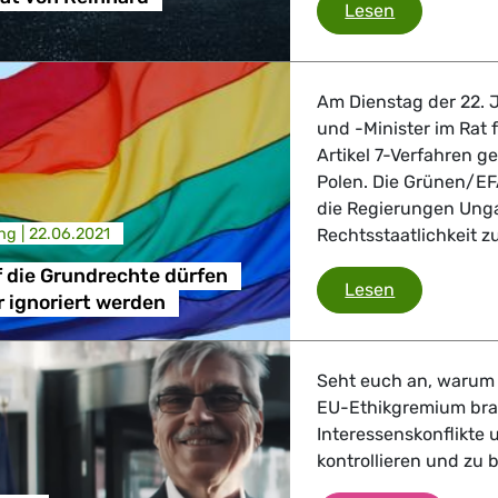
Hongkong/Res
Lesen
 Verkehr
ndustrie
Am Dienstag der 22. J
und -Minister im Rat
Artikel 7-Verfahren 
Polen. Die Grünen/EF
GBTQI, Digitales & Kultur
die Regierungen Unga
ng |
22.06.2021
Rechtsstaatlichkeit 
f die Grundrechte dürfen
e Gesundheit, Verbraucherschutz
Angriffe auf
Lesen
r ignoriert werden
Seht euch an, warum 
EU-Ethikgremium brau
tik, Sicherheit, Migration, Entwicklung
Interessenskonflikte 
kontrollieren und zu 