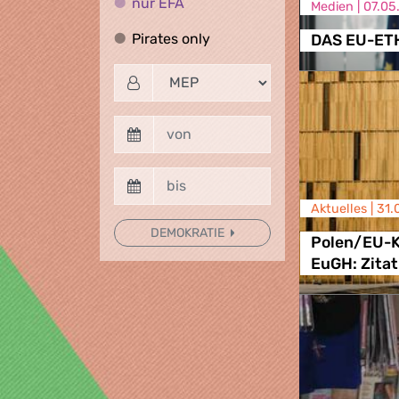
nur EFA
nur EFA
Medien |
07.05
Pirates only
Pirates only
DAS EU-ET
Aktuelles |
31.
DEMOKRATIE
Polen/EU-K
EuGH: Zitat