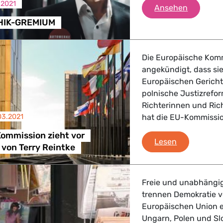
.2021
DAS EU-
Ansehen
HIK-GREMIUM
Die Europäische Komm
angekündigt, dass si
Europäischen Gerichts
polnische Justizrefor
Richterinnen und Ric
03.2021
hat die EU-Kommissio
ommission zieht vor
Polen/EU-Ko
Lesen
 von Terry Reintke
Freie und unabhängig
trennen Demokratie vo
Europäischen Union e
Ungarn, Polen und Slo