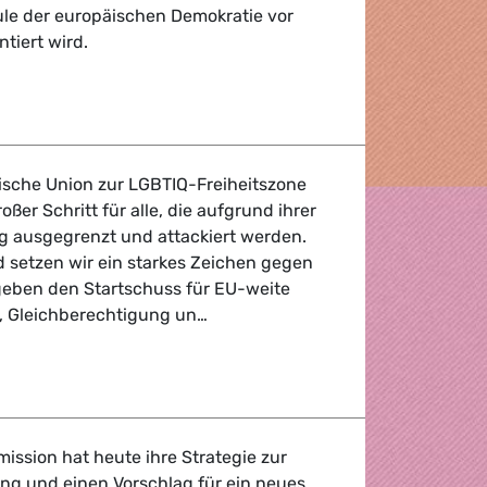
ule der europäischen Demokratie vor
iert wird.
f Medien in Polen, Ungarn, Slowenien
äische Union zur LGBTIQ-Freiheitszone
oßer Schritt für alle, die aufgrund ihrer
ng ausgegrenzt und attackiert werden.
d setzen wir ein starkes Zeichen gegen
eben den Startschuss für EU-weite
it, Gleichberechtigung un…
er EU zur LGBTIQ-Freiheitszone
ission hat heute ihre Strategie zur
g und einen Vorschlag für ein neues