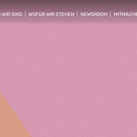
 WIR SIND
WOFÜR WIR STEHEN
NEWSROOM
MITMACH
w/hide sub menu
show/hide sub menu
show/hide sub menu
show/hid