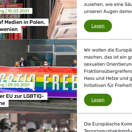
zusehen, wie eine Sä
ng |
10.03.2021
unseren Augen demont
f Medien in Polen,
Attacken au
Lesen
owenien
Wir wollen die Europ
machen, das ist ein gr
sexuellen Orientieru
Fraktionsübergreifen
Hass und Hetze und g
ng |
09.03.2021
Initiativen für Freihe
er EU zur LGBTIQ-
Erklärung d
Lesen
ne
Die Europäische Komm
Terrorismusbekämpfun