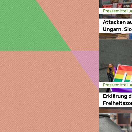
Presse­mitteilu
Attacken au
Ungarn, Sl
Presse­mitteilu
Erklärung d
Freiheitszo