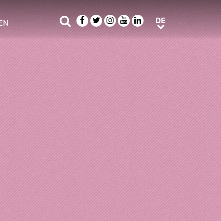
Suche
Facebook
Twitter
Instagram
Youtube
LinkedIn
DE
DE
EN
e sub menu