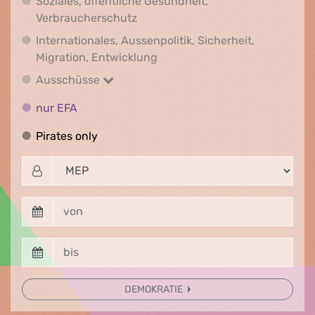
Soziales, öffentliche Gesundheit,
Soziales, öffentliche Gesundheit
Verbraucherschutz
Internationales, Aussenpolitik, Sicherheit,
Internationales, Aussenpolitik
Migration, Entwicklung
Ausschüsse
Ausschüsse
nur EFA
nur EFA
Pirates only
Pirates only
DEMOKRATIE