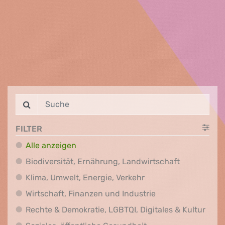
FILTER
Alle anzeigen
Biodiversit
Biodiversität, Ernährung, Landwirtschaft
Klima, Umwelt, Energi
Klima, Umwelt, Energie, Verkehr
Wirtschaft, Finanz
Wirtschaft, Finanzen und Industrie
Recht
Rechte & Demokratie, LGBTQI, Digitales & Kultur