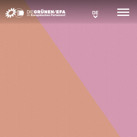
Greens/EFA Home
DE
DE