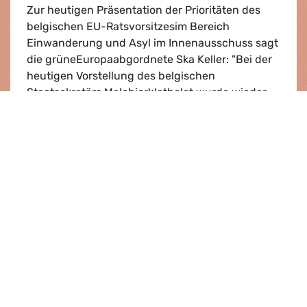
Zur heutigen Präsentation der Prioritäten des
belgischen EU-Ratsvorsitzesim Bereich
Einwanderung und Asyl im Innenausschuss sagt
die grüneEuropaabgordnete Ska Keller: "Bei der
heutigen Vorstellung des belgischen
Staatsekretärs MelchiorWathelet wurde wieder
viel geredet und wenig gesagt. Ic...
Asyl und Migration
Lesen
Presse­mitteilung |
09.07.2010