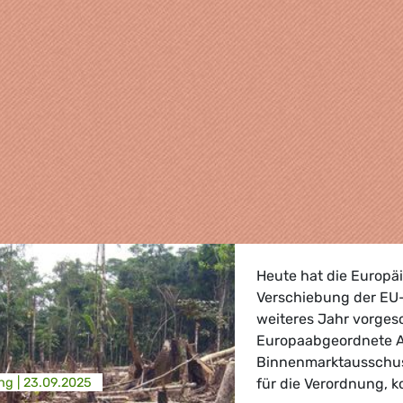
Heute hat die Europä
Verschiebung der EU
weiteres Jahr vorges
Europaabgeordnete An
Binnenmarktausschus
ng |
23.09.2025
für die Verordnung, 