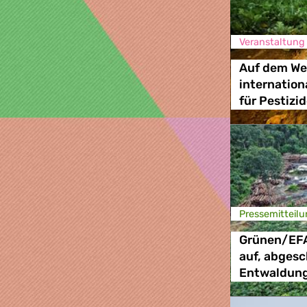
Veranstaltung
Auf dem We
internatio
für Pestizi
Presse­mitteilu
Grünen/EFA
auf, abges
Entwaldung