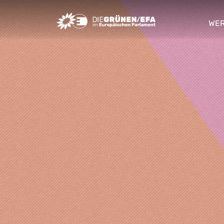
Greens/EFA Home
WER
sho