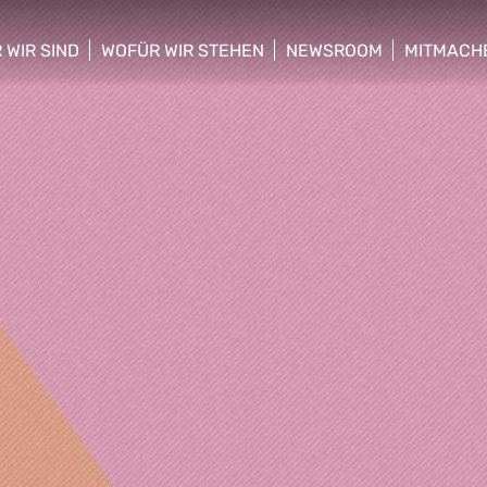
 WIR SIND
WOFÜR WIR STEHEN
NEWSROOM
MITMACH
w/hide sub menu
show/hide sub menu
show/hide sub menu
show/hid