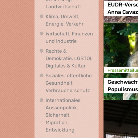
EUDR-Versc
Biodiversität, Ernährung
Landwirtschaft
Anna Cavaz
Klima, Umwelt,
Klima, Umwelt, Energie,
Energie, Verkehr
Wirtschaft, Finanzen
Wirtschaft, Finanzen und I
und Industrie
Rechte &
Demokratie, LGBTQI,
Rechte & Demokratie, L
Digitales & Kultur
Presse­mitteilu
Soziales, öffentliche
Geschwächt
Gesundheit,
Populismus
Soziales, öffentlich
Verbraucherschutz
Internationales,
Aussenpolitik,
Sicherheit,
Migration,
Internationales, Aussenpoli
Entwicklung