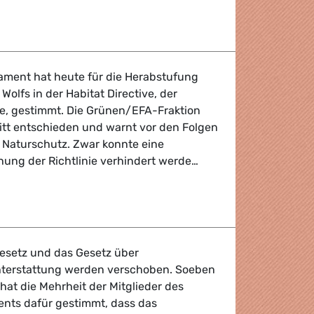
iebung: Zitat von MdEP Anna Cavazzini
ament hat heute für die Herabstufung
Wolfs in der Habitat Directive, der
ie, gestimmt. Die Grünen/EFA-Fraktion
ritt entschieden und warnt vor den Folgen
 Naturschutz. Zwar konnte eine
ng der Richtlinie verhindert werde…
r Wolfsschutz ist Populismus gegen die Natur
esetz und das Gesetz über
hterstattung werden verschoben. Soeben
 hat die Mehrheit der Mitglieder des
nts dafür gestimmt, dass das