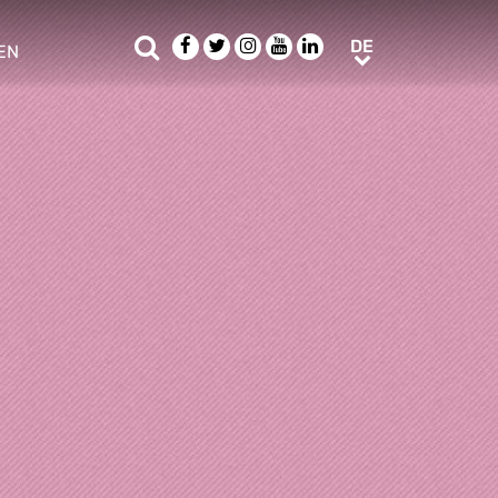
Suche
Facebook
Twitter
Instagram
Youtube
LinkedIn
DE
DE
EN
e sub menu