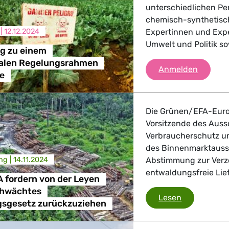
unterschiedlichen Pe
chemisch-synthetisch
 |
12.12.2024
Expertinnen und Expe
Umwelt und Politik s
g zu einem
nalen Regelungsrahmen
Auf dem
Anmelden
de
Die Grünen/EFA-Euro
Vorsitzende des Aus
Verbraucherschutz un
des Binnenmarktauss
ng |
14.11.2024
Abstimmung zur Verz
entwaldungsfreie Lief
 fordern von der Leyen
chwächtes
Grünen/EFA 
Lesen
sgesetz zurückzuziehen