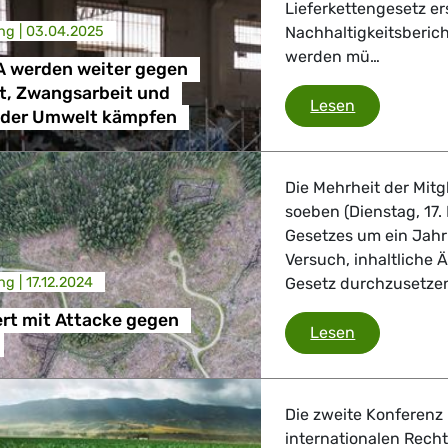
Lieferkettengesetz e
ng |
03.04.2025
Nachhaltigkeitsberic
werden mü…
 werden weiter gegen
t, Zwangsarbeit und
Grünen/EFA 
Lesen
 der Umwelt kämpfen
Die Mehrheit der Mit
soeben (Dienstag, 17
Gesetzes um ein Jahr
Versuch, inhaltliche
ng |
17.12.2024
Gesetz durchzusetze
rt mit Attacke gegen
EVP scheite
Lesen
Die zweite Konferenz
internationalen Rech