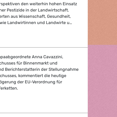
rspektiven den weiterhin hohen Einsatz
er Pestizide in der Landwirtschaft.
rten aus Wissenschaft, Gesundheit,
owie Landwirtinnen und Landwirte u…
 Weg zu einem internationalen Regelungsrahmen für Pestiz
paabgeordnete Anna Cavazzini,
schusses für Binnenmarkt und
d Berichterstatterin der Stellungnahme
chusses, kommentiert die heutige
ögerung der EU-Verordnung für
erketten.
fordern von der Leyen auf, abgeschwächtes Entwaldungsg