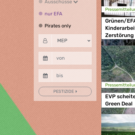
Ausschüsse
Ausschüsse
Presse­mitteilu
nur EFA
nur EFA
Grünen/EFA
Pirates only
Pirates only
Kinderarbei
Zerstörung
Presse­mitteilu
PESTIZIDE
EVP scheite
Green Deal