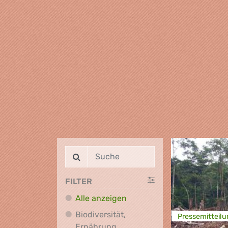
FILTER
Alle anzeigen
Biodiversität,
Presse­mitteilu
Ernährung,