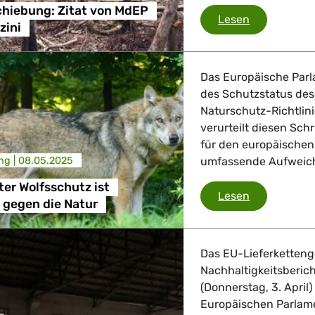
hiebung: Zitat von MdEP
, Landwirtschaft
EUDR-Versch
Lesen
zini
 Verkehr
Das Europäische Parl
ndustrie
des Schutzstatus des 
Naturschutz-Richtlin
verurteilt diesen Sch
für den europäischen
GBTQI, Digitales & Kultur
ng |
08.05.2025
umfassende Aufweichu
er Wolfsschutz ist
Geschwächte
Lesen
 gegen die Natur
e Gesundheit, Verbraucherschutz
Das EU-Lieferketteng
Nachhaltigkeitsberic
(Donnerstag, 3. April)
tik, Sicherheit, Migration, Entwicklung
Europäischen Parlame