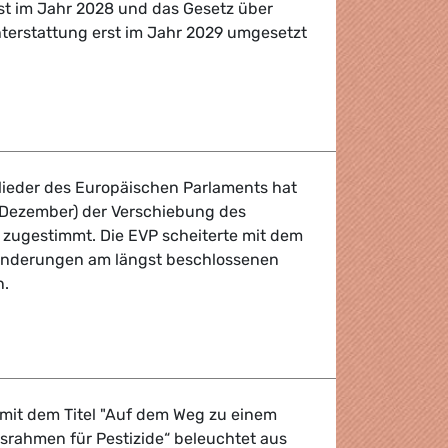
rst im Jahr 2028 und das Gesetz über
hterstattung erst im Jahr 2029 umgesetzt
werden weiter gegen Kinderarbeit, Zwangsarbeit und Zer
glieder des Europäischen Parlaments hat
. Dezember) der Verschiebung des
 zugestimmt. Die EVP scheiterte mit dem
 Änderungen am längst beschlossenen
n.
rt mit Attacke gegen Green Deal
 mit dem Titel "Auf dem Weg zu einem
tsrahmen für Pestizide“ beleuchtet aus