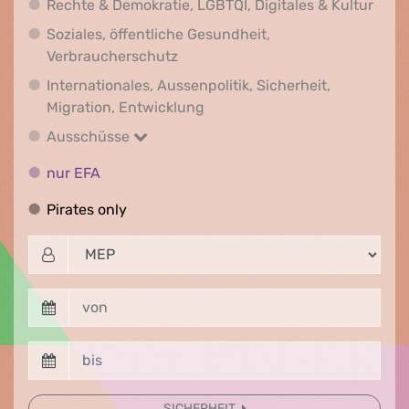
Recht
Rechte & Demokratie, LGBTQI, Digitales & Kultur
Soziales, öffentliche Gesundheit,
Soziales, öffentliche Gesundheit
Verbraucherschutz
Internationales, Aussenpolitik, Sicherheit,
Internationales, Aussenpolitik
Migration, Entwicklung
Ausschüsse
Ausschüsse
nur EFA
nur EFA
Pirates only
Pirates only
SICHERHEIT