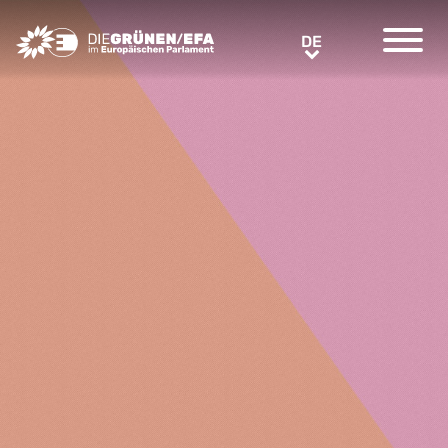
Greens/EFA Home
DE
DE