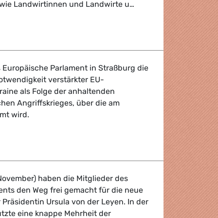
owie Landwirtinnen und Landwirte u…
 Weg zu einem internationalen Regelungsrahmen für Pestiz
s Europäische Parlament in Straßburg die
otwendigkeit verstärkter EU-
raine als Folge der anhaltenden
chen Angriffskrieges, über die am
mt wird.
sky sieht "beispiellose Eskalation des Kremls"
November) haben die Mitglieder des
nts den Weg frei gemacht für die neue
Präsidentin Ursula von der Leyen. In der
tzte eine knappe Mehrheit der