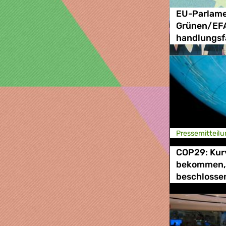
EU-Parlame
Grünen/EFA
handlungsf
Presse­mitteilu
COP29: Kur
bekommen, 
beschlosse