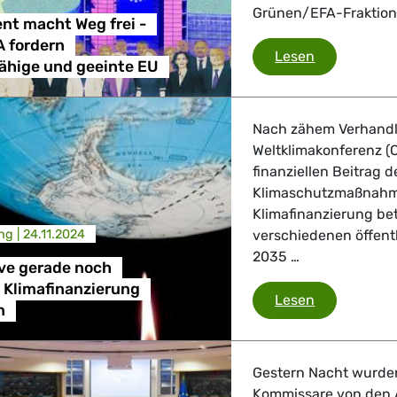
Grünen/EFA-Fraktion
nt macht Weg frei -
 fordern
EU-Parlamen
Lesen
ähige und geeinte EU
Nach zähem Verhandl
Weltklimakonferenz (
finanziellen Beitrag 
Klimaschutzmaßnahmen
Klimafinanzierung bet
ng |
24.11.2024
verschiedenen öffent
2035 …
ve gerade noch
Klimafinanzierung
COP29: Kurv
Lesen
n
Gestern Nacht wurden
Kommissare von den 