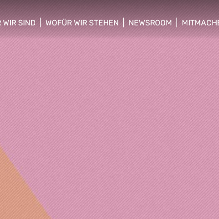
 WIR SIND
WOFÜR WIR STEHEN
NEWSROOM
MITMACH
w/hide sub menu
show/hide sub menu
show/hide sub menu
show/hid