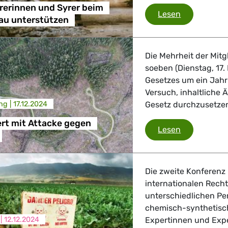
rerinnen und Syrer beim
EU muss Syr
Lesen
au unterstützen
 Verkehr
ndustrie
Die Mehrheit der Mit
soeben (Dienstag, 17
Gesetzes um ein Jahr
Versuch, inhaltliche
GBTQI, Digitales & Kultur
ng |
17.12.2024
Gesetz durchzusetze
rt mit Attacke gegen
EVP scheite
Lesen
e Gesundheit, Verbraucherschutz
Die zweite Konferenz
internationalen Rech
unterschiedlichen Pe
tik, Sicherheit, Migration, Entwicklung
chemisch-synthetisch
 |
12.12.2024
Expertinnen und Expe