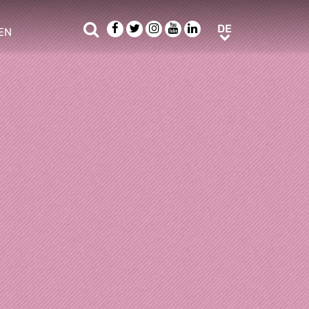
Suche
Facebook
Twitter
Instagram
Youtube
LinkedIn
DE
DE
EN
e sub menu