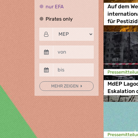
nur EFA
nur EFA
Auf dem We
internatio
Pirates only
Pirates only
für Pestizi
Presse­mitteilu
MdEP Lagodi
MEHR ZEIGEN
Eskalation 
Presse­mitteilu