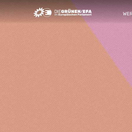
Greens/EFA Home
WER
sho