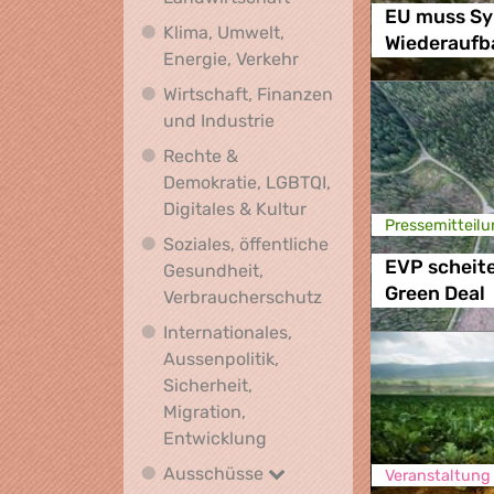
EU muss Sy
Klima, Umwelt,
Wiederaufb
Klima, Umwelt, Energie,
Energie, Verkehr
Wirtschaft, Finanzen
Wirtschaft, Finanzen und I
und Industrie
Rechte &
Demokratie, LGBTQI,
Rechte & Demokratie, L
Digitales & Kultur
Presse­mitteilu
Soziales, öffentliche
EVP scheite
Gesundheit,
Green Deal
Soziales, öffentlich
Verbraucherschutz
Internationales,
Aussenpolitik,
Sicherheit,
Migration,
Internationales, Aussenpoli
Entwicklung
Ausschüsse
Ausschüsse
Veranstaltung