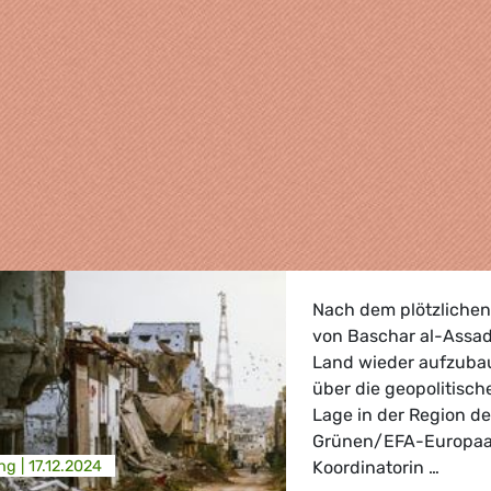
Nach dem plötzliche
von Baschar al-Assad
Land wieder aufzuba
über die geopolitisc
Lage in der Region de
Grünen/EFA-Europaa
ng |
17.12.2024
Koordinatorin …
, Landwirtschaft