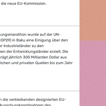
 die neue EU-Kommission.
t macht Weg frei - Grünen/EFA fordern handlungsfähige u
ungsmarathon wurde auf der UN-
COP29) in Baku eine Einigung über den
der Industrieländer zu den
 der Entwicklungsländer erzielt. Die
rägt jährlich 300 Milliarden Dollar aus
lichen und privaten Quellen bis zum Jahr
e gerade noch bekommen, Klimafinanzierung beschlossen
 die verbleibenden designierten EU-
Ausschusskoordinatoren des