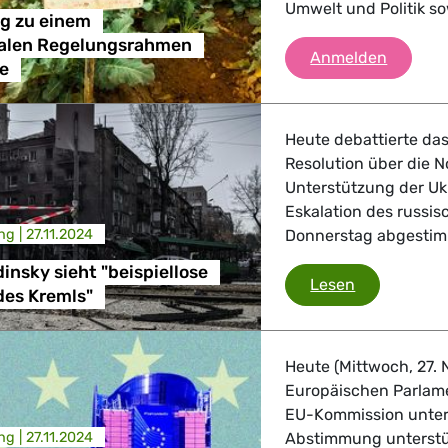
Umwelt und Politik s
g zu einem
nalen Regelungsrahmen
Auf dem
Anmelden
de
Heute debattierte da
Resolution über die N
Unterstützung der Uk
Eskalation des russis
ng |
27.11.2024
Donnerstag abgestim
nsky sieht "beispiellose
MdEP Lagodin
Lesen
des Kremls"
Heute (Mittwoch, 27. 
Europäischen Parlame
EU-Kommission unter 
ng |
27.11.2024
Abstimmung unterstü