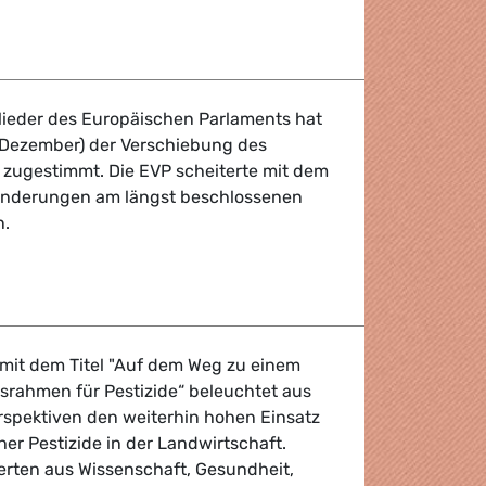
erinnen und Syrer beim Wiederaufbau unterstützen
glieder des Europäischen Parlaments hat
. Dezember) der Verschiebung des
 zugestimmt. Die EVP scheiterte mit dem
 Änderungen am längst beschlossenen
n.
rt mit Attacke gegen Green Deal
 mit dem Titel "Auf dem Weg zu einem
tsrahmen für Pestizide“ beleuchtet aus
rspektiven den weiterhin hohen Einsatz
er Pestizide in der Landwirtschaft.
rten aus Wissenschaft, Gesundheit,