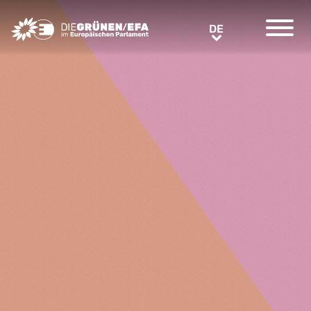
Greens/EFA Home
DE
DE