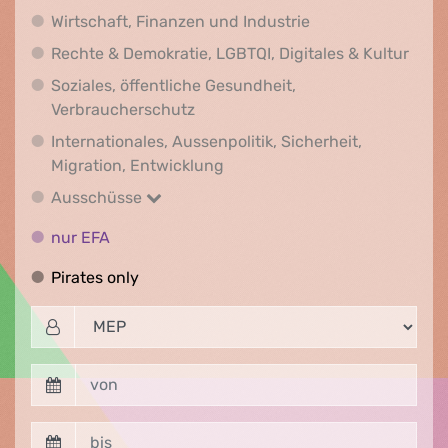
Wirtschaft, Finanz
Wirtschaft, Finanzen und Industrie
Recht
Rechte & Demokratie, LGBTQI, Digitales & Kultur
Soziales, öffentliche Gesundheit,
Soziales, öffentliche Gesundheit
Verbraucherschutz
Internationales, Aussenpolitik, Sicherheit,
Internationales, Aussenpolitik
Migration, Entwicklung
Ausschüsse
Ausschüsse
nur EFA
nur EFA
Pirates only
Pirates only