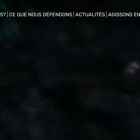
S?
CE QUE NOUS DÉFENDONS
ACTUALITÉS
AGISSONS E
enu
show/hide sub menu
show/hide sub menu
show/hide s