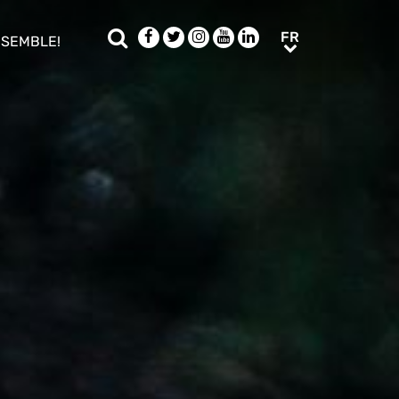
Rechercher
Facebook
Twitter
Instagram
Youtube
LinkedIn
FR
FR
NSEMBLE!
ub menu