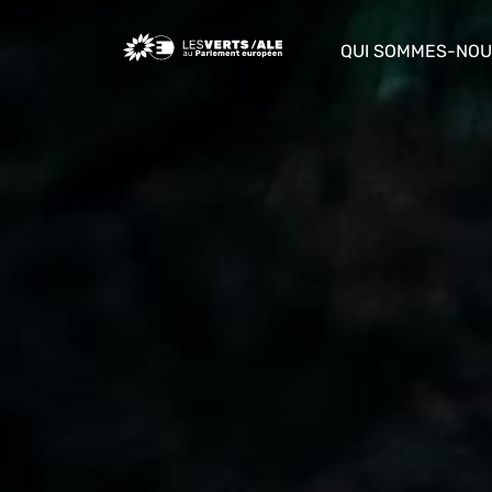
Greens/EFA Home
QUI SOMMES-NOU
show/hide sub m