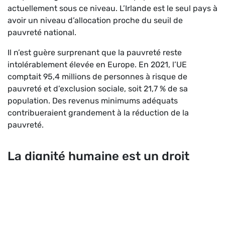
actuellement sous ce niveau. L’Irlande est le seul pays à
avoir un niveau d’allocation proche du seuil de
pauvreté national.
Il n’est guère surprenant que la pauvreté reste
intolérablement élevée en Europe. En 2021, l’UE
comptait 95,4 millions de personnes à risque de
pauvreté et d’exclusion sociale, soit 21,7 % de sa
population. Des revenus minimums adéquats
contribueraient grandement à la réduction de la
pauvreté.
La dignité humaine est un droit
humain
Nous avons tous le droit de vivre dans la dignité. Nous
avons tous le droit d’avoir un toit au-dessus de notre
tête, de manger sainement, de bénéficier de soins de
santé abordables, d’accéder à une éducation de