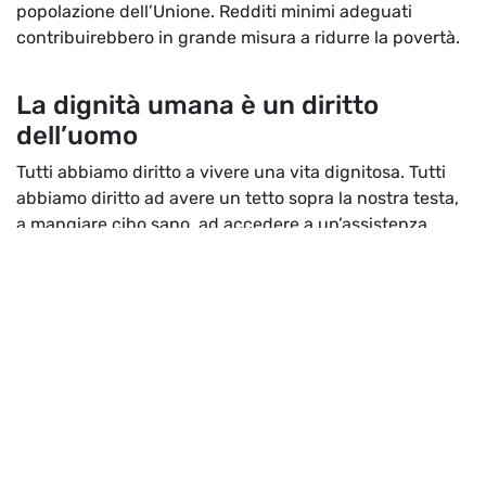
popolazione dell’Unione. Redditi minimi adeguati
contribuirebbero in grande misura a ridurre la povertà.
La dignità umana è un diritto
dell’uomo
Tutti abbiamo diritto a vivere una vita dignitosa. Tutti
abbiamo diritto ad avere un tetto sopra la nostra testa,
a mangiare cibo sano, ad accedere a un’assistenza
sanitaria a costi sostenibili e ad avere un’istruzione di
qualità. Vivere nell’indigenza spesso intrappola le
persone perché le esclude dal resto della società. Non
possono avere voce in capitolo e sono minacciate
dall’insicurezza sociale ed economica. Il reddito minimo
può aiutarle a uscire da questa situazione di difficoltà.
La sicurezza finanziaria di un reddito minimo può offrire
alle persone l’opportunità di partecipare alla società,
ricevere una formazione, cercare un lavoro o fare
volontariato per contribuire a migliorare la loro