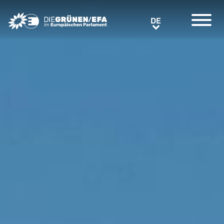
Greens/EFA Home
DE
DE