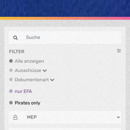
FILTER
Alle anzeigen
Alle anzeigen
Ausschüsse
Ausschüsse
Dokumentenart
Dokumentenart
nur EFA
nur EFA
Pirates only
Pirates only