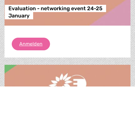
Evaluation - networking event 24-25
January
Evaluation - networking event 24-25 Ja
Anmelden
Veranstaltung |
24.01.2019
Green networking event / 24-25 January
2019