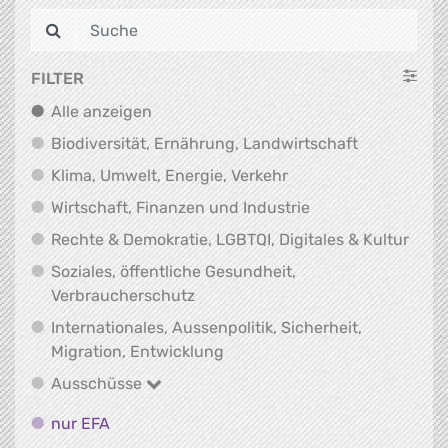
FILTER
Alle anzeigen
Alle anzeigen
Biodiversit
Biodiversität, Ernährung, Landwirtschaft
Klima, Umwelt, Energi
Klima, Umwelt, Energie, Verkehr
Wirtschaft, Finanz
Wirtschaft, Finanzen und Industrie
Recht
Rechte & Demokratie, LGBTQI, Digitales & Kultur
Soziales, öffentliche Gesundheit,
Soziales, öffentliche Gesundheit
Verbraucherschutz
Internationales, Aussenpolitik, Sicherheit,
Internationales, Aussenpolitik
Migration, Entwicklung
Ausschüsse
Ausschüsse
nur EFA
nur EFA