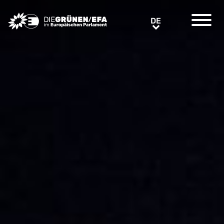
Greens/EFA Home
DE
DE