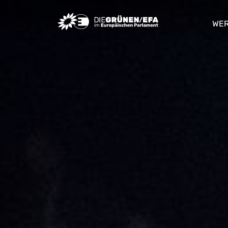
Greens/EFA Home
WER
sho