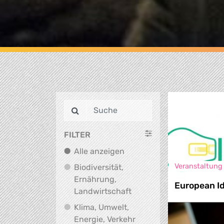
FILTER
Alle anzeigen
Alle anzeigen
Veranstaltung
Biodiversität,
Ernährung,
European Id
Biodiversität, Ernährung
Landwirtschaft
Klima, Umwelt,
Klima, Umwelt, Energie,
Energie, Verkehr