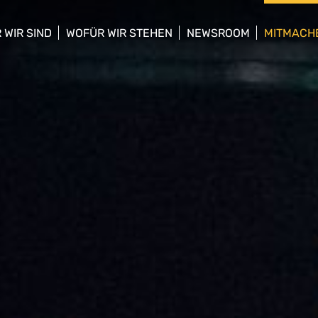
 WIR SIND
WOFÜR WIR STEHEN
NEWSROOM
MITMACH
w/hide sub menu
show/hide sub menu
show/hide sub menu
show/hid