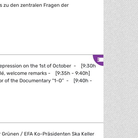
s zu den zentralen Fragen der
A Pressebriefing
repression on the 1st of October - [9:30h
olé, welcome remarks - [9:35h - 9:40h]
tor of the Documentary “1-O” - [9:40h -
ndamental Rights in the EU
r Grünen / EFA Ko-Präsidenten Ska Keller