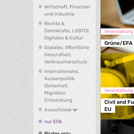
Wirtschaft, Finanzen
Wirtschaft, Finanzen und I
und Industrie
Rechte &
Demokratie, LGBTQI,
Veranstaltung
Rechte & Demokratie, L
Digitales & Kultur
Grüne/EFA 
Soziales, öffentliche
Gesundheit,
Soziales, öffentlich
Verbraucherschutz
Internationales,
Aussenpolitik,
Sicherheit,
Veranstaltung
Migration,
Internationales, Aussenpoli
Entwicklung
Civil and F
EU
Ausschüsse
Ausschüsse
nur EFA
nur EFA
Pirates only
Pirates only