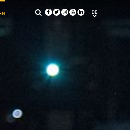
Suche
Facebook
Twitter
Instagram
Youtube
LinkedIn
DE
DE
EN
e sub menu