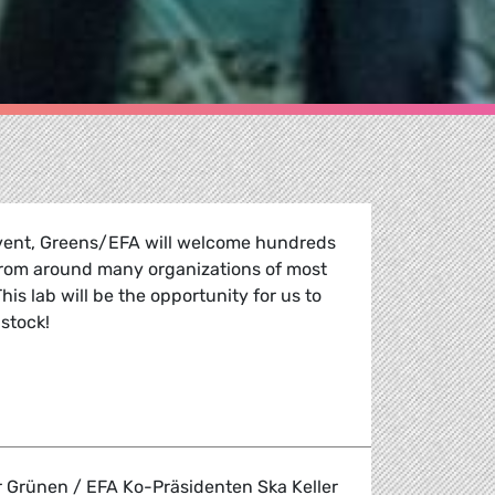
vent, Greens/EFA will welcome hundreds
rom around many organizations of most
is lab will be the opportunity for us to
 stock!
Ideas Lab - Brussels
r Grünen / EFA Ko-Präsidenten Ska Keller