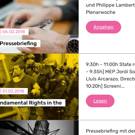
und Philippe Lambert
Plenarwoche
ndustrie
Grüne/EF
Ansehen
 |
06.02.2018
GBTQI, Digitales & Kultur
Pressebriefing
e Gesundheit, Verbraucherschutz
9:30h - 11:00h State 
- 9:35h] MEP Jordi S
Lluís Arcarazo, Direc
10:20h] Screeni...
 |
01.02.2018
tik, Sicherheit, Migration, Entwicklung
Civil and Fu
Lesen
undamental Rights in the
Pressebriefing mit de