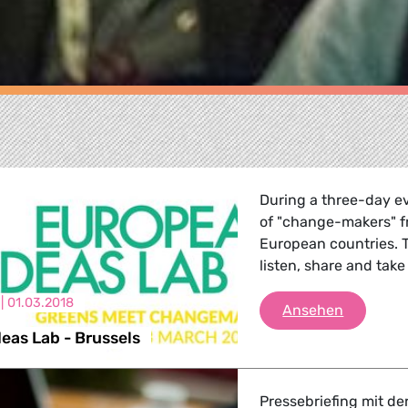
During a three-day e
of "change-makers" f
European countries. Th
listen, share and take
 |
01.03.2018
European 
Ansehen
eas Lab - Brussels
, Landwirtschaft
 Verkehr
Pressebriefing mit de