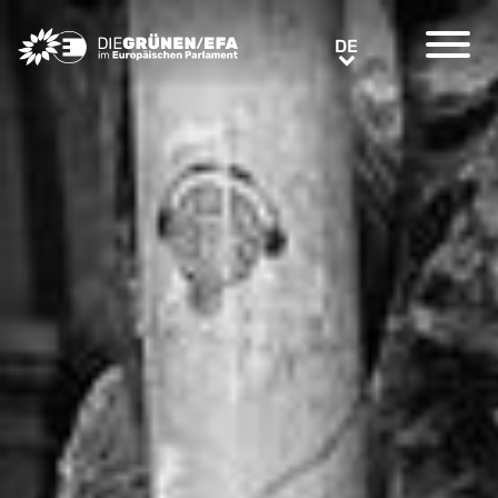
Greens/EFA Home
DE
DE