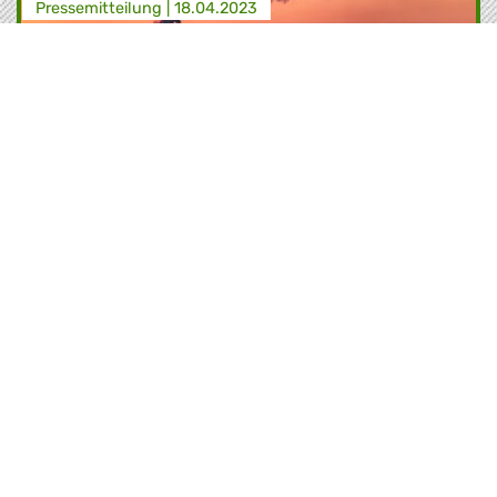
Presse­mitteilung |
18.04.2023
EU-Parlament stimmt für Preisschild für
CO2-Emissionen
Das Europäische Parlament hat mit
überwältigender Mehrheit eine Reform des
Europäischen Emissionshandels und ein neues
Emissionshandelssystem (ETS II) für den
Gebäude- und Transportsektor und einen
Klima-Sozialfonds beschlossen.
EU-Parlament stimmt für Preisschild für CO
Lesen