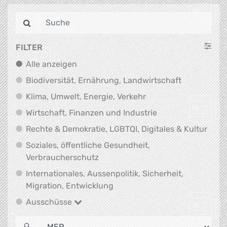
FILTER
Alle anzeigen
Alle anzeigen
Biodiversit
Biodiversität, Ernährung, Landwirtschaft
Klima, Umwelt, Energi
Klima, Umwelt, Energie, Verkehr
Wirtschaft, Finanz
Wirtschaft, Finanzen und Industrie
Recht
Rechte & Demokratie, LGBTQI, Digitales & Kultur
Soziales, öffentliche Gesundheit,
Soziales, öffentliche Gesundheit
Verbraucherschutz
Internationales, Aussenpolitik, Sicherheit,
Internationales, Aussenpolitik
Migration, Entwicklung
Ausschüsse
Ausschüsse