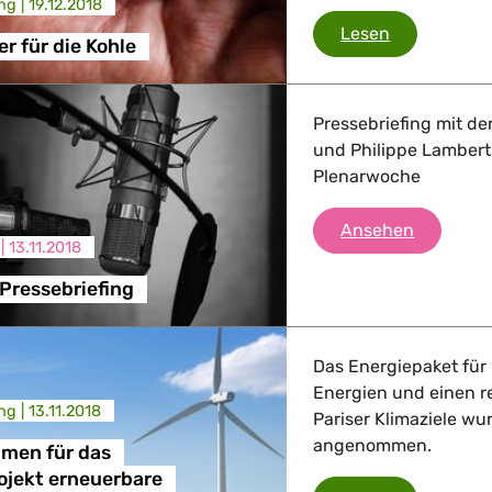
ng |
19.12.2018
Es wird enge
Lesen
r für die Kohle
 Verkehr
ndustrie
Pressebriefing mit de
und Philippe Lambert
Plenarwoche
GBTQI, Digitales & Kultur
Grüne/EF
Ansehen
 |
13.11.2018
Pressebriefing
e Gesundheit, Verbraucherschutz
Das Energiepaket für
Energien und einen r
ng |
13.11.2018
Pariser Klimaziele wu
tik, Sicherheit, Migration, Entwicklung
angenommen.
hmen für das
ojekt erneuerbare