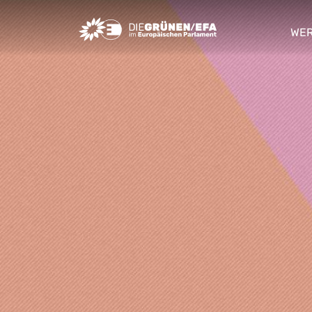
Greens/EFA Home
WER
sho