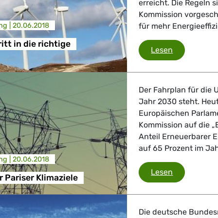
erreicht. Die Regeln 
Kommission vorgesch
ng |
20.06.2018
für mehr Energieeffizi
itt in die richtige
Kleiner Schri
Lesen
Der Fahrplan für die 
Jahr 2030 steht. Heut
Europäischen Parlame
Kommission auf die 
Anteil Erneuerbarer 
auf 65 Prozent im Ja
ng |
20.06.2018
Fahrplan für
Lesen
r Pariser Klimaziele
Die deutsche Bundes