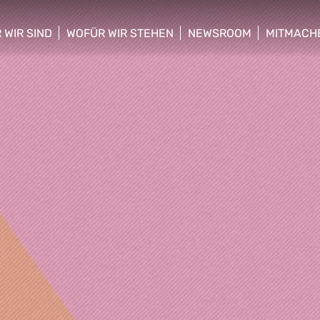
 WIR SIND
WOFÜR WIR STEHEN
NEWSROOM
MITMACH
w/hide sub menu
show/hide sub menu
show/hide sub menu
show/hid