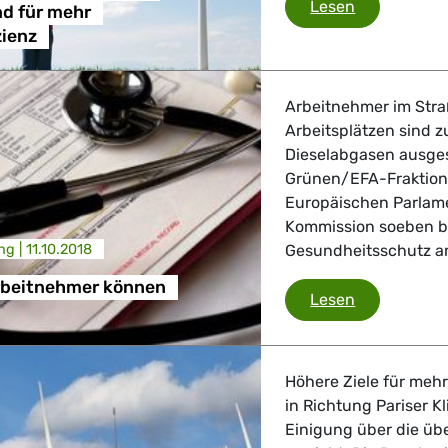
Starker Rah
Lesen
nd für mehr
zienz
Arbeitnehmer im Str
Arbeitsplätzen sind z
Dieselabgasen ausges
Grünen/EFA-Fraktion e
Europäischen Parlame
Kommission soeben b
ng |
11.10.2018
Gesundheitsschutz a
Arbeitnehmer können
Millionen A
Lesen
Höhere Ziele für mehr 
in Richtung Pariser K
Einigung über die übe