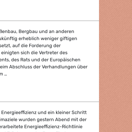
men für das Zukunftsprojekt erneuerbare Energien und für m
aßenbau, Bergbau und an anderen
ukünftig erheblich weniger giftigen
etzt, auf die Forderung der
inigten sich die Vertreter des
nts, des Rats und der Europäischen
eim Abschluss der Verhandlungen über
m …
rbeitnehmer können aufatmen
Energieeffizienz und ein kleiner Schritt
limaziele wurden gestern Abend mit der
rarbeitete Energieeffizienz-Richtlinie