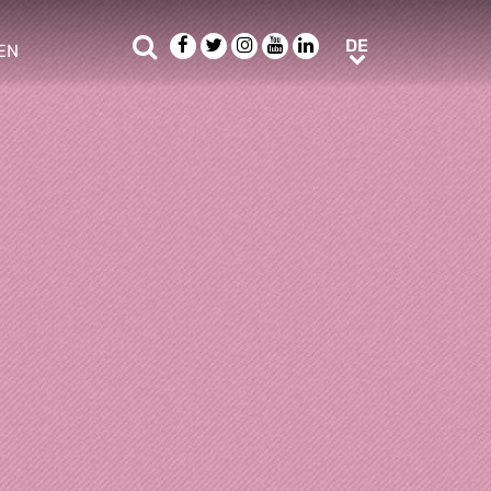
Suche
Facebook
Twitter
Instagram
Youtube
LinkedIn
DE
DE
EN
e sub menu