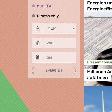
Energien u
nur EFA
nur EFA
Energieeffi
Pirates only
Pirates only
Presse­mitteilu
ENERGIE
Millionen 
aufatmen