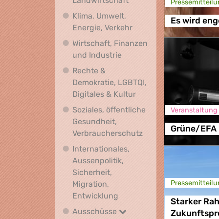
Landwirtschaft
Presse­mitteilu
Klima, Umwelt,
Es wird enge
Klima, Umwelt, Energie,
Energie, Verkehr
Wirtschaft, Finanzen
Wirtschaft, Finanzen und I
und Industrie
Rechte &
Demokratie, LGBTQI,
Rechte & Demokratie, L
Digitales & Kultur
Soziales, öffentliche
Veranstaltung
Gesundheit,
Grüne/EFA 
Soziales, öffentlich
Verbraucherschutz
Internationales,
Aussenpolitik,
Sicherheit,
Presse­mitteilu
Migration,
Internationales, Aussenpoli
Entwicklung
Starker Ra
Ausschüsse
Ausschüsse
Zukunftspr