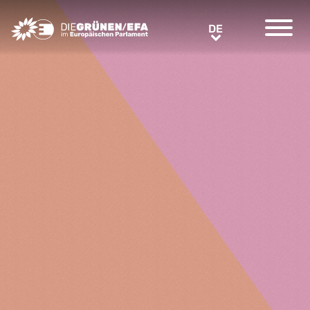
Greens/EFA Home
DE
DE