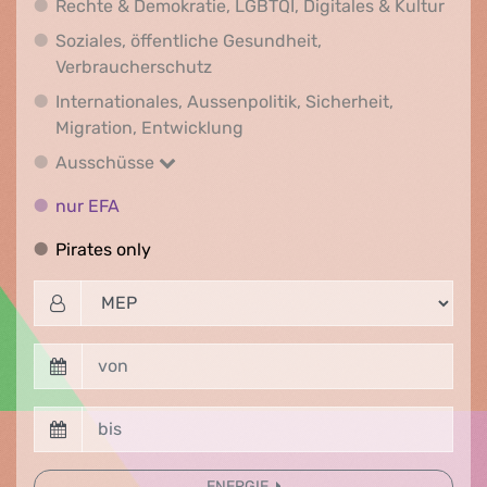
Recht
Rechte & Demokratie, LGBTQI, Digitales & Kultur
Soziales, öffentliche Gesundheit,
Soziales, öffentliche Gesundheit
Verbraucherschutz
Internationales, Aussenpolitik, Sicherheit,
Internationales, Aussenpolitik
Migration, Entwicklung
Ausschüsse
Ausschüsse
nur EFA
nur EFA
Pirates only
Pirates only
ENERGIE