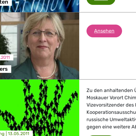
ten
Body sca
Ansehen
.2011
ers
Zu den anhaltenden 
Moskauer Vorort Chimk
Vizevorsitzender des
Kooperationsausschus
russische Umweltaktiv
gegen eine weitere Ab
ng |
13.05.2011