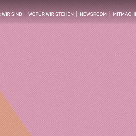
 WIR SIND
WOFÜR WIR STEHEN
NEWSROOM
MITMACH
w/hide sub menu
show/hide sub menu
show/hide sub menu
show/hid