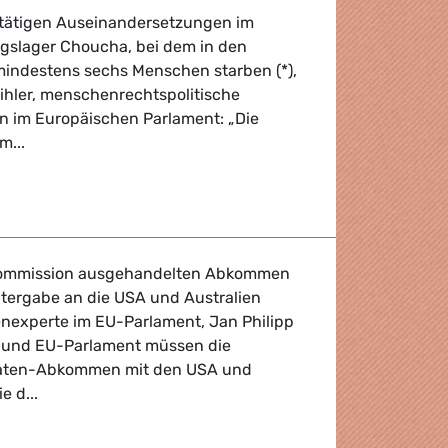
ttätigen Auseinandersetzungen im
ngslager Choucha, bei dem in den
indestens sechs Menschen starben (*),
bihler, menschenrechtspolitische
n im Europäischen Parlament: „Die
m...
htlinge
Kommission ausgehandelten Abkommen
tergabe an die USA und Australien
enexperte im EU-Parlament, Jan Philipp
at und EU-Parlament müssen die
daten-Abkommen mit den USA und
e d...
en