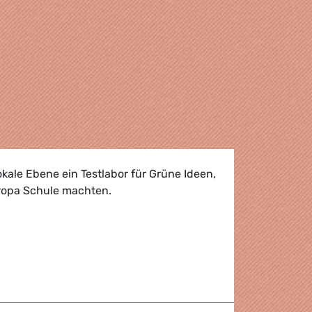
okale Ebene ein Testlabor für Grüne Ideen,
uropa Schule machten.
cher Kongress Grüner Kommunalpolitiker