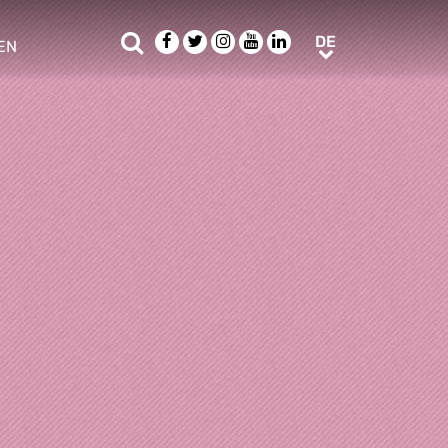
Suche
Facebook
Twitter
Instagram
Youtube
LinkedIn
DE
DE
EN
e sub menu