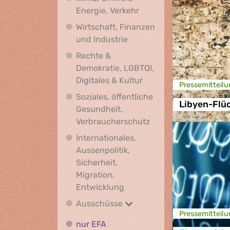
Klima, Umwelt, Energie,
Energie, Verkehr
Wirtschaft, Finanzen
Wirtschaft, Finanzen und I
und Industrie
Rechte &
Demokratie, LGBTQI,
Rechte & Demokratie, L
Digitales & Kultur
Presse­mitteilu
Soziales, öffentliche
Libyen-Flü
Gesundheit,
Soziales, öffentlich
Verbraucherschutz
Internationales,
Aussenpolitik,
Sicherheit,
Migration,
Internationales, Aussenpoli
Entwicklung
Ausschüsse
Ausschüsse
Presse­mitteilu
nur EFA
nur EFA