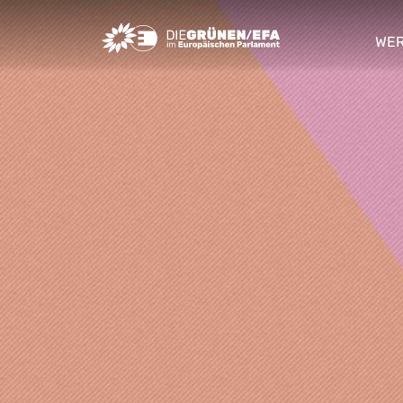
Greens/EFA Home
WER
sho