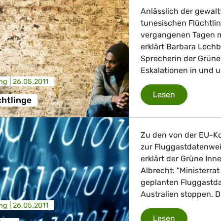
 Verkehr
Anlässlich der gewal
tunesischen Flüchtli
vergangenen Tagen m
ndustrie
erklärt Barbara Loch
Sprecherin der Grüne
Eskalationen in und u
GBTQI, Digitales & Kultur
ng |
26.05.2011
Libyen-Flüc
Lesen
chtlinge
e Gesundheit, Verbraucherschutz
Zu den von der EU-
zur Fluggastdatenwei
erklärt der Grüne Inn
Albrecht: "Ministerr
tik, Sicherheit, Migration, Entwicklung
geplanten Fluggast
Australien stoppen. Di
ng |
26.05.2011
Fluggastdat
Lesen