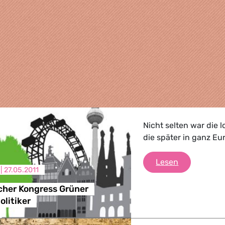
Nicht selten war die l
die später in ganz E
5. Europäis
Lesen
 |
27.05.2011
cher Kongress Grüner
litiker
, Landwirtschaft