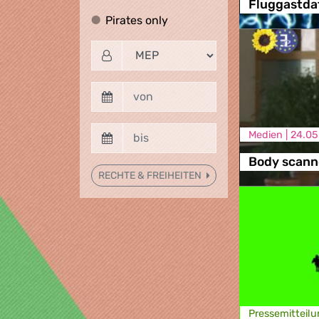
Fluggastda
Pirates only
Pirates only
Medien |
24.05
Body scann
RECHTE & FREIHEITEN
Presse­mitteilu