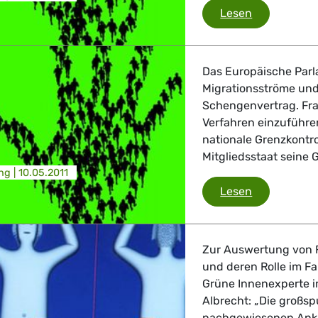
Russland
Lesen
Das Europäische Parl
Migrationsströme un
Schengenvertrag. Fran
Verfahren einzuführen
nationale Grenzkontr
Mitgliedsstaat seine Gr
ng |
10.05.2011
Schengen
Lesen
Zur Auswertung von 
und deren Rolle im Fal
Grüne Innenexperte i
Albrecht: „Die großsp
nachgewiesenen Ank