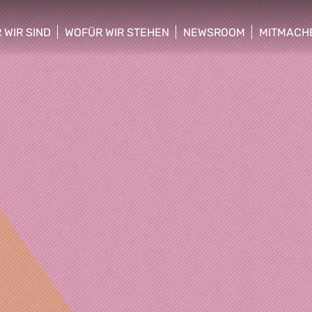
 WIR SIND
WOFÜR WIR STEHEN
NEWSROOM
MITMACH
w/hide sub menu
show/hide sub menu
show/hide sub menu
show/hid