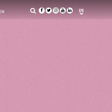
Suche
Facebook
Twitter
Instagram
Youtube
LinkedIn
DE
DE
EN
e sub menu