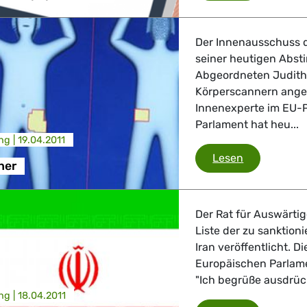
 Verkehr
Der Innenausschuss d
ndustrie
seiner heutigen Abs
Abgeordneten Judith
Körperscannern ange
Innenexperte im EU-P
GBTQI, Digitales & Kultur
Parlament hat heu...
ng |
19.04.2011
Körperscan
Lesen
ner
e Gesundheit, Verbraucherschutz
Der Rat für Auswärtig
Liste der zu sanktio
Iran veröffentlicht. 
tik, Sicherheit, Migration, Entwicklung
Europäischen Parlame
"Ich begrüße ausdrück
ng |
18.04.2011