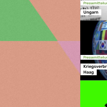
Presse­mitteilu
Ungarn
Presse­mitteilu
Kriegsverbr
Haag