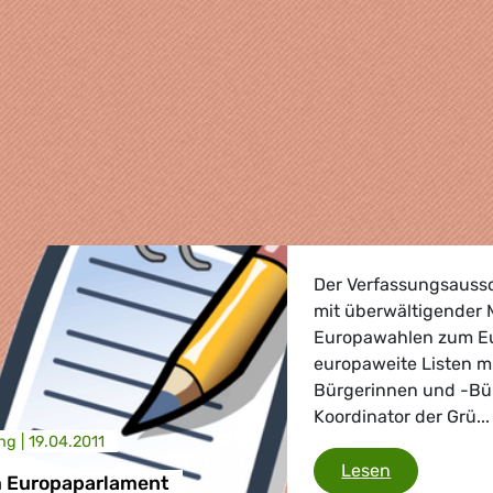
Der Verfassungsauss
mit überwältigender 
Europawahlen zum Eu
europaweite Listen m
Bürgerinnen und -Bür
Koordinator der Grü...
ng |
19.04.2011
, Landwirtschaft
Wahlen zum
Lesen
 Europaparlament