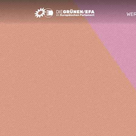
Greens/EFA Home
WER
sho