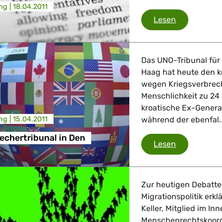
ng |
18.04.2011
Ungarn
Lesen
Das UNO-Tribunal für
Haag hat heute den k
wegen Kriegsverbrec
Menschlichkeit zu 24 
kroatische Ex-Genera
ng |
15.04.2011
während der ebenfal..
echertribunal in Den
Kriegsverbr
Lesen
Zur heutigen Debatte
Migrationspolitik er
Keller, Mitglied im I
Menschenrechtskoord