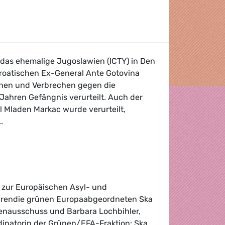
 das ehemalige Jugoslawien (ICTY) in Den
roatischen Ex-General Ante Gotovina
hen und Verbrechen gegen die
Jahren Gefängnis verurteilt. Auch der
l Mladen Markac wurde verurteilt,
.
echertribunal in Den Haag
 zur Europäischen Asyl- und
klärendie grünen Europaabgeordneten Ska
nnenausschuss und Barbara Lochbihler,
inatorin der Grünen/EFA-Fraktion: Ska