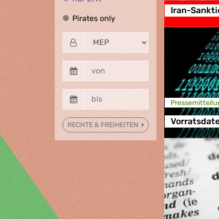
Iran-Sankt
Pirates only
Pirates only
Presse­mitteilu
Vorratsdat
RECHTE & FREIHEITEN