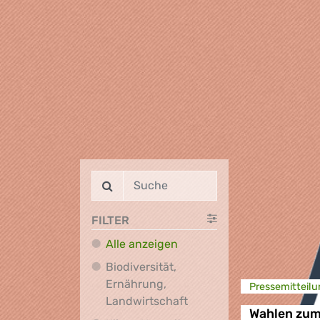
FILTER
Alle anzeigen
Biodiversität,
Ernährung,
Presse­mitteilu
Biodiversität, Ernährung
Landwirtschaft
Wahlen zum