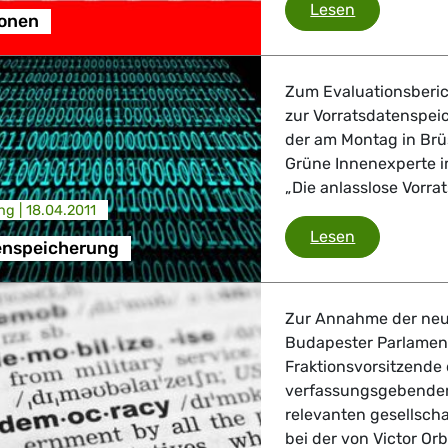
Iran-Sankti
Lesen
ionen
Zum Evaluationsberic
zur Vorratsdatenspe
der am Montag in Brüss
Grüne Innenexperte i
„Die anlasslose Vorra
ng |
18.04.2011
Vorratsdate
Lesen
enspeicherung
Zur Annahme der neu
Budapester Parlament
Fraktionsvorsitzende
verfassungsgebender 
relevanten gesellscha
bei der von Victor Orbá