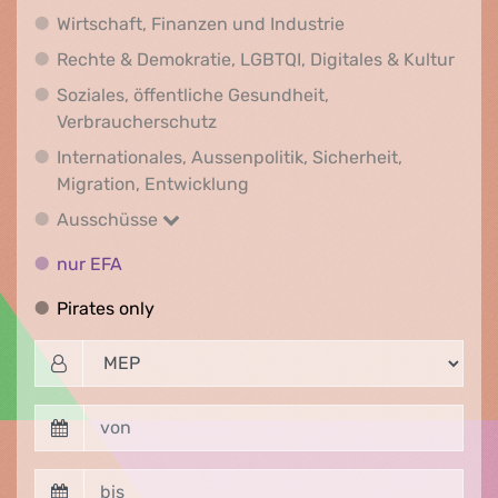
Wirtschaft, Finanz
Wirtschaft, Finanzen und Industrie
Recht
Rechte & Demokratie, LGBTQI, Digitales & Kultur
Soziales, öffentliche Gesundheit,
Soziales, öffentliche Gesundheit
Verbraucherschutz
Internationales, Aussenpolitik, Sicherheit,
Internationales, Aussenpolitik
Migration, Entwicklung
Ausschüsse
Ausschüsse
nur EFA
nur EFA
Pirates only
Pirates only