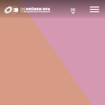
Greens/EFA Home
DE
DE