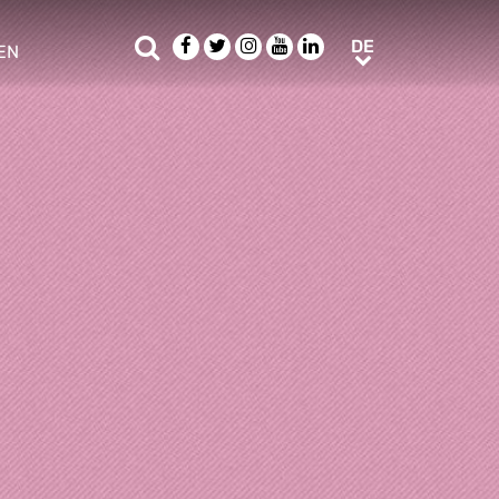
Suche
Facebook
Twitter
Instagram
Youtube
LinkedIn
DE
DE
EN
e sub menu