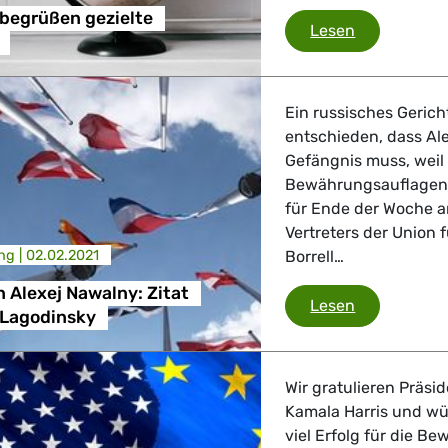
begrüßen gezielte
Grüne/EFA b
Lesen
Ein russisches Gerich
entschieden, dass Ale
Gefängnis muss, weil 
Bewährungsauflagen v
für Ende der Woche 
Vertreters der Union 
ng |
02.02.2021
Borrell…
n Alexej Nawalny: Zitat
Urteil gegen
Lesen
 Lagodinsky
Wir gratulieren Präsi
Kamala Harris und w
viel Erfolg für die B