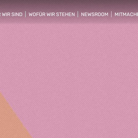
 WIR SIND
WOFÜR WIR STEHEN
NEWSROOM
MITMACH
w/hide sub menu
show/hide sub menu
show/hide sub menu
show/hid