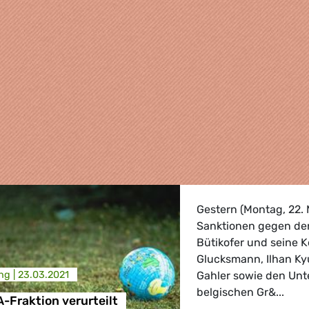
Gestern (Montag, 22. 
Sanktionen gegen d
Bütikofer und seine 
Glucksmann, Ilhan K
ng |
23.03.2021
Gahler sowie den Un
belgischen Gr&...
Fraktion verurteilt