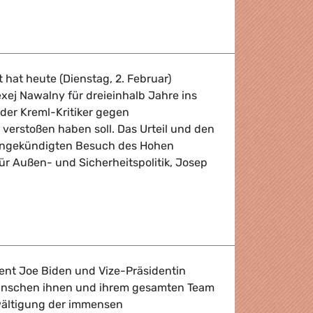
egrüßen gezielte Sanktionen
t hat heute (Dienstag, 2. Februar)
xej Nawalny für dreieinhalb Jahre ins
der Kreml-Kritiker gegen
erstoßen haben soll. Das Urteil und den
angekündigten Besuch des Hohen
für Außen- und Sicherheitspolitik, Josep
 Alexej Nawalny: Zitat von Sergey Lagodinsky
dent Joe Biden und Vize-Präsidentin
ünschen ihnen und ihrem gesamten Team
ewältigung der immensen