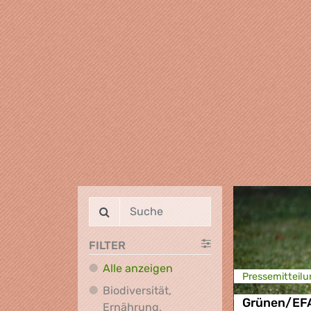
FILTER
Alle anzeigen
Presse­mitteilu
Biodiversität,
Grünen/EFA-
Ernährung,