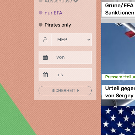
Ausschüsse
Ausschüsse
Grüne/EFA 
nur EFA
nur EFA
Sanktionen
Pirates only
Pirates only
Presse­mitteilu
Urteil gege
SICHERHEIT
von Sergey