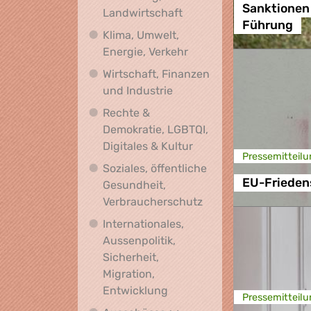
Sanktionen
Biodiversität, Ernährung
Landwirtschaft
Führung
Klima, Umwelt,
Klima, Umwelt, Energie,
Energie, Verkehr
Wirtschaft, Finanzen
Wirtschaft, Finanzen und I
und Industrie
Rechte &
Demokratie, LGBTQI,
Rechte & Demokratie, L
Digitales & Kultur
Presse­mitteilu
Soziales, öffentliche
EU-Friedens
Gesundheit,
Soziales, öffentlich
Verbraucherschutz
Internationales,
Aussenpolitik,
Sicherheit,
Migration,
Internationales, Aussenpoli
Entwicklung
Presse­mitteilu