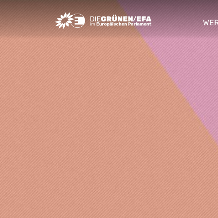
Greens/EFA Home
WER
sho