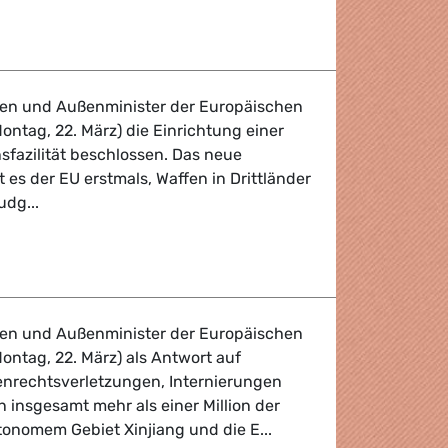
Fraktion verurteilt Sanktionen der chinesischen Führung
nen und Außenminister der Europäischen
ntag, 22. März) die Einrichtung einer
sfazilität beschlossen. Das neue
 es der EU erstmals, Waffen in Drittländer
udg...
azilität
nen und Außenminister der Europäischen
ontag, 22. März) als Antwort auf
nrechtsverletzungen, Internierungen
 insgesamt mehr als einer Million der
tonomem Gebiet Xinjiang und die E...