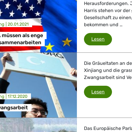
Herausforderungen. J
Harris stehen vor de
Gesellschaft zu einen,
ng |
20.01.2021
bekommen und …
 müssen als enge
EU und USA
Lesen
usammenarbeiten
Die Gräueltaten an de
Xinjiang und die gras
Zwangsarbeit sind Ve
Uiguren/Zw
Lesen
ng |
17.12.2020
angsarbeit
Das Europäische Parl