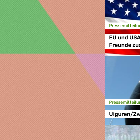
Presse­mitteilu
EU und USA
Freunde z
Presse­mitteilu
Uiguren/Zw