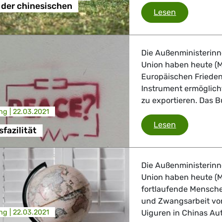
 der chinesischen
, Landwirtschaft
Grünen/EFA-
Lesen
 Verkehr
Die Außenministerin
ndustrie
Union haben heute (Mo
Europäischen Frieden
Instrument ermöglicht
zu exportieren. Das B
GBTQI, Digitales & Kultur
ng |
22.03.2021
EU-Friedensf
Lesen
fazilität
e Gesundheit, Verbraucherschutz
Die Außenministerin
Union haben heute (M
fortlaufende Mensche
und Zwangsarbeit von
tik, Sicherheit, Migration, Entwicklung
ng |
22.03.2021
Uiguren in Chinas Au