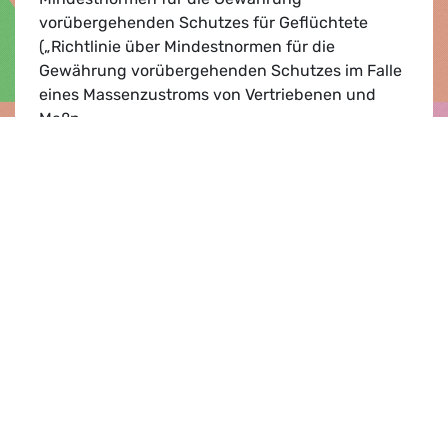
vorübergehenden Schutzes für Geflüchtete
(„Richtlinie über Mindestnormen für die
Gewährung vorübergehenden Schutzes im Falle
eines Massenzustroms von Vertriebenen und
Maßn…
Grünen/EFA begrüßen Einigung über Aufnah
Lesen
Presse­mitteilung |
01.03.2022
EU-Parlament verurteilt russischen
Angriffskrieg