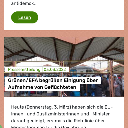
antidemok…
EU-Parlament fordert strenges Vorgehen g
Lesen
Presse­mitteilung |
03.03.2022
Grünen/EFA begrüßen Einigung über
Aufnahme von Geflüchteten
Heute (Donnerstag, 3. März) haben sich die EU-
Innen- und Justizministerinnen und -Minister
darauf geeinigt, erstmals die Richtlinie über
Mindestnormen für die Gewährung