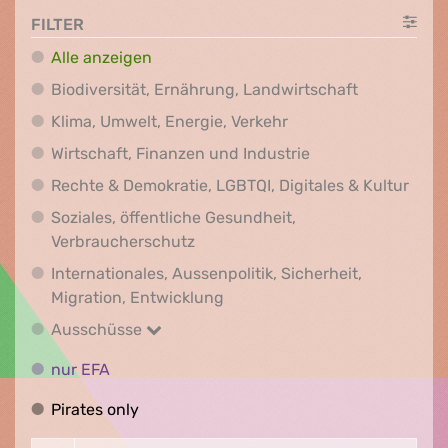
FILTER
Alle anzeigen
Biodiversit
Biodiversität, Ernährung, Landwirtschaft
Klima, Umwelt, Energi
Klima, Umwelt, Energie, Verkehr
Wirtschaft, Finanz
Wirtschaft, Finanzen und Industrie
Recht
Rechte & Demokratie, LGBTQI, Digitales & Kultur
Soziales, öffentliche Gesundheit,
Soziales, öffentliche Gesundheit
Verbraucherschutz
Internationales, Aussenpolitik, Sicherheit,
Internationales, Aussenpolitik
Migration, Entwicklung
Ausschüsse
Ausschüsse
nur EFA
nur EFA
Pirates only
Pirates only