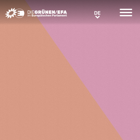
Greens/EFA Home
DE
DE