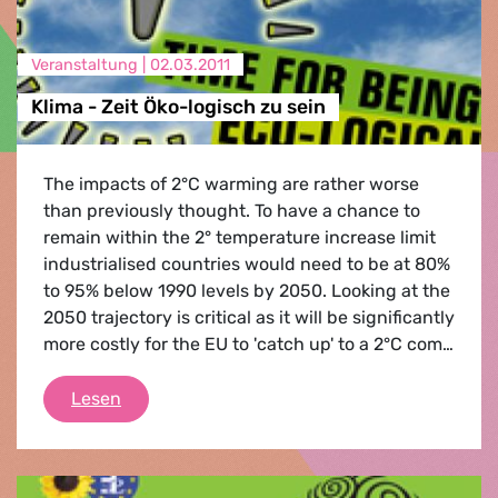
Veranstaltung |
02.03.2011
Klima - Zeit Öko-logisch zu sein
The impacts of 2°C warming are rather worse
than previously thought. To have a chance to
remain within the 2° temperature increase limit
industrialised countries would need to be at 80%
to 95% below 1990 levels by 2050. Looking at the
2050 trajectory is critical as it will be significantly
more costly for the EU to 'catch up' to a 2°C com…
Klima - Zeit Öko-logisch zu sein
Lesen