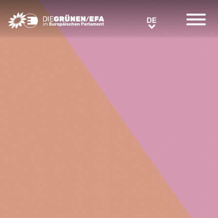
Greens/EFA Home
DE
DE