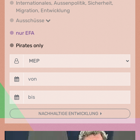
Internationales, Aussenpolitik, Sicherheit,
Internationales, Aussenpolitik
Migration, Entwicklung
Ausschüsse
Ausschüsse
nur EFA
nur EFA
Pirates only
Pirates only
NACHHALTIGE ENTWICKLUNG