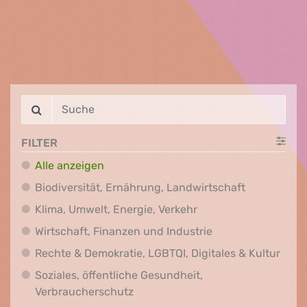
FILTER
Alle anzeigen
Biodiversit
Biodiversität, Ernährung, Landwirtschaft
Klima, Umwelt, Energi
Klima, Umwelt, Energie, Verkehr
Wirtschaft, Finanz
Wirtschaft, Finanzen und Industrie
Recht
Rechte & Demokratie, LGBTQI, Digitales & Kultur
Soziales, öffentliche Gesundheit,
Soziales, öffentliche Gesundheit
Verbraucherschutz