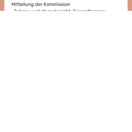
Mitteilung der Kommission
„Jahreswachstumsbericht: Gesamtkonzep...
Strategie Europa 2020
Lesen
Medien |
01.02.2011
Green New Deal Reinhard Buetikofer
Green New Deal Reinhard Buetikofer
Ansehen