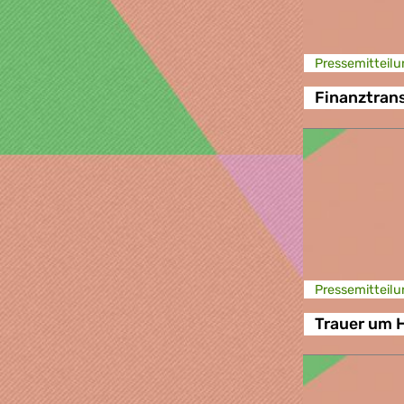
Presse­mitteilu
Finanztran
Presse­mitteilu
Trauer um 