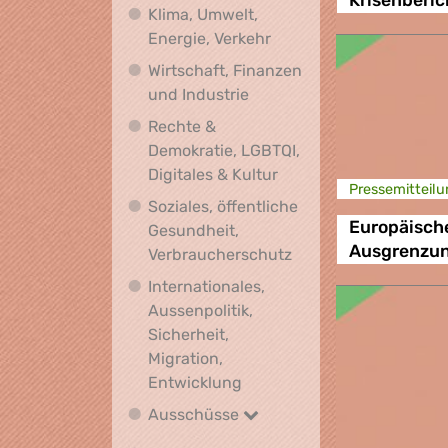
Krisenberi
Klima, Umwelt,
Klima, Umwelt, Energie,
Energie, Verkehr
Wirtschaft, Finanzen
Wirtschaft, Finanzen und I
und Industrie
Rechte &
Demokratie, LGBTQI,
Rechte & Demokratie, L
Digitales & Kultur
Presse­mitteilu
Soziales, öffentliche
Europäische
Gesundheit,
Ausgrenzun
Soziales, öffentlich
Verbraucherschutz
Internationales,
Aussenpolitik,
Sicherheit,
Migration,
Internationales, Aussenpoli
Entwicklung
Ausschüsse
Ausschüsse