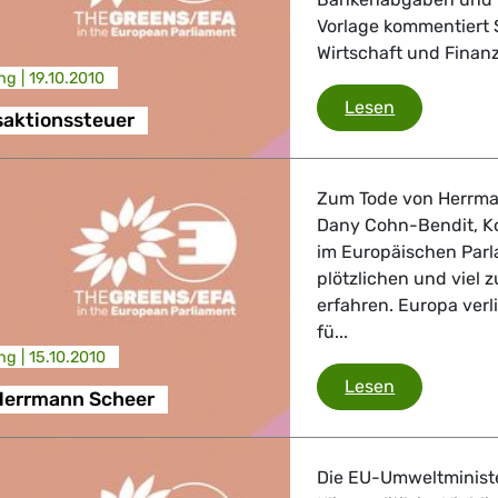
Vorlage kommentiert 
Wirtschaft und Finanz
ng |
19.10.2010
Finanztrans
Lesen
saktionssteuer
Zum Tode von Herrma
Dany Cohn-Bendit, K
im Europäischen Parl
plötzlichen und viel
erfahren. Europa verl
fü...
ng |
15.10.2010
Trauer um H
Lesen
Herrmann Scheer
Die EU-Umweltminist