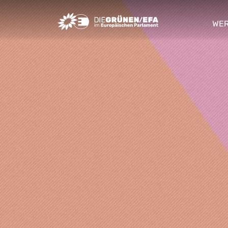
Greens/EFA Home
WER
sho