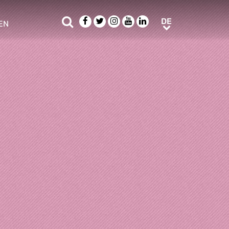
Suche
Facebook
Twitter
Instagram
Youtube
LinkedIn
DE
DE
EN
e sub menu