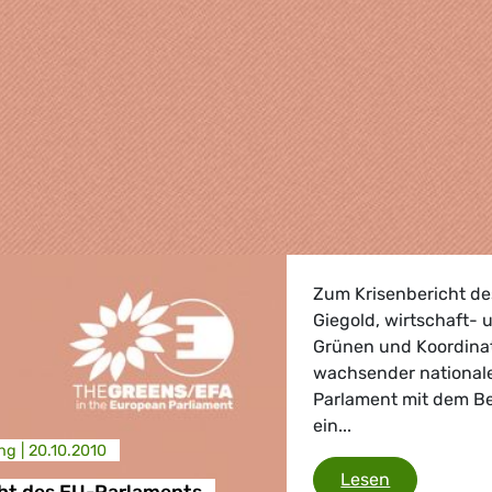
Zum Krisenbericht de
Giegold, wirtschaft- 
Grünen und Koordinat
wachsender nationale
Parlament mit dem Be
ein...
ng |
20.10.2010
, Landwirtschaft
Krisenberic
Lesen