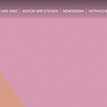
 WIR SIND
WOFÜR WIR STEHEN
NEWSROOM
MITMACH
w/hide sub menu
show/hide sub menu
show/hide sub menu
show/hid