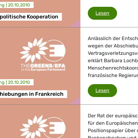
ng |
20.10.2010
Wirtschaftsp
Lesen
politische Kooperation
Anlässlich der Entsc
wegen der Abschiebu
Vertragsverletzungsv
erklärt Barbara Loch
Menschenrechtskoord
französische Regierun
ng |
20.10.2010
Roma-Abschi
Lesen
iebungen in Frankreich
Der Rat der europäis
für den Europäischen
Positionspapier über
Bankenabgaben und Fi