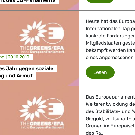
cht des EU-Parlaments
 Verkehr
Heute hat das Europä
ndustrie
Internationalen Tag g
konkrete Forderungen
Mitgliedstaaten geste
bekämpft werden kann
GBTQI, Digitales & Kultur
ng |
20.10.2010
eines angemessenen 
s Jahr gegen soziale
Europäische
Lesen
g und Armut
e Gesundheit, Verbraucherschutz
Das Europaparlament 
Weiterentwicklung de
des Stabilitäts- und
tik, Sicherheit, Migration, Entwicklung
Giegold, wirtschaft- 
Grünen im Europäisch
des Ra...