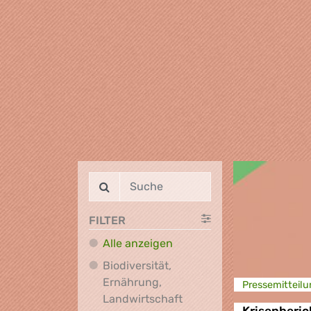
FILTER
Alle anzeigen
Biodiversität,
Ernährung,
Presse­mitteilu
Biodiversität, Ernährung
Landwirtschaft