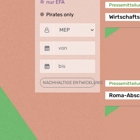
nur EFA
nur EFA
Presse­mitteilu
Pirates only
Pirates only
Wirtschafts
NACHHALTIGE ENTWICKLUNG
Presse­mitteilu
Roma-Absch