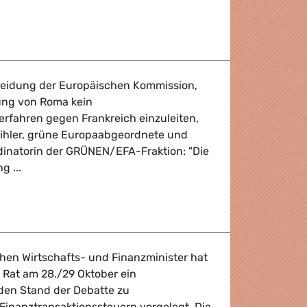
olitische Kooperation
heidung der Europäischen Kommission,
ng von Roma kein
erfahren gegen Frankreich einzuleiten,
bihler, grüne Europaabgeordnete und
inatorin der GRÜNEN/EFA-Fraktion: "Die
g ...
ebungen in Frankreich
chen Wirtschafts- und Finanzminister hat
 Rat am 28./29 Oktober ein
 den Stand der Debatte zu
nanztransaktionssteuern vorgelegt. Die