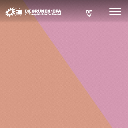
Greens/EFA Home
DE
DE