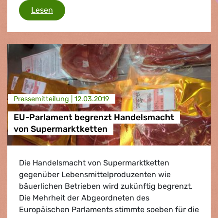
Grüne/EFA lehnen Verhandlungen ab, die auf
Lesen
Presse­mitteilung |
12.03.2019
EU-Parlament begrenzt Handelsmacht
von Supermarktketten
Die Handelsmacht von Supermarktketten
gegenüber Lebensmittelproduzenten wie
bäuerlichen Betrieben wird zukünftig begrenzt.
Die Mehrheit der Abgeordneten des
Europäischen Parlaments stimmte soeben für die