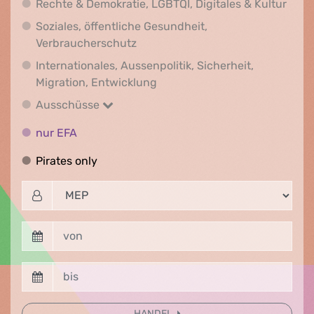
Recht
Rechte & Demokratie, LGBTQI, Digitales & Kultur
Soziales, öffentliche Gesundheit,
Soziales, öffentliche Gesundheit
Verbraucherschutz
Internationales, Aussenpolitik, Sicherheit,
Internationales, Aussenpolitik
Migration, Entwicklung
Ausschüsse
Ausschüsse
nur EFA
nur EFA
Pirates only
Pirates only
HANDEL