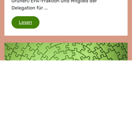
Grünen/EFA-Fraktion und Mitglied der
Delegation für ...
Große Skepsis angebracht
Lesen
Policy Paper |
07.01.2019
Unsere Errungenschaften im
Europäischen Parlament 2014–2019
Die Grünen/EFA sind eine treibende Kraft in
Europäischer Politik. Unsere Gruppe macht einen
Unterschied im Europäischen Parlament.