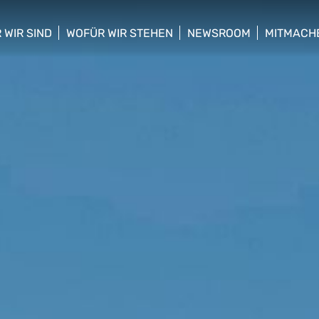
 WIR SIND
WOFÜR WIR STEHEN
NEWSROOM
MITMACH
w/hide sub menu
show/hide sub menu
show/hide sub menu
show/hid