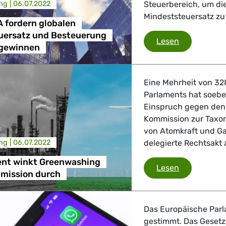
ng |
06.07.2022
Steuerbereich, um di
Mindeststeuersatz zu
 fordern globalen
uersatz und Besteuerung
Grünen/EFA 
Lesen
gewinnen
Eine Mehrheit von 32
Parlaments hat soebe
Einspruch gegen den 
Kommission zur Taxo
von Atomkraft und Gas
ng |
06.07.2022
delegierte Rechtsak
nt winkt Greenwashing
EU-Parlamen
Lesen
mission durch
Das Europäische Parla
gestimmt. Das Gesetz