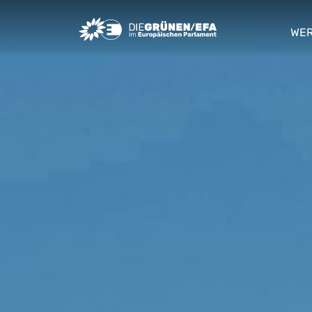
Greens/EFA Home
WER
sho