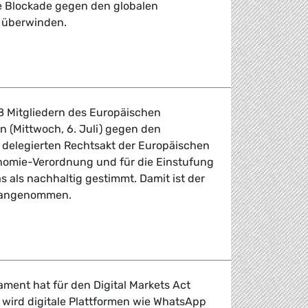
e Blockade gegen den globalen
 überwinden.
fordern globalen Mindeststeuersatz und Besteuerung vo
8 Mitgliedern des Europäischen
n (Mittwoch, 6. Juli) gegen den
delegierten Rechtsakt der Europäischen
nomie-Verordnung und für die Einstufung
 als nachhaltig gestimmt. Damit ist der
t angenommen.
t winkt Greenwashing der EU-Kommission durch
ment hat für den Digital Markets Act
 wird digitale Plattformen wie WhatsApp