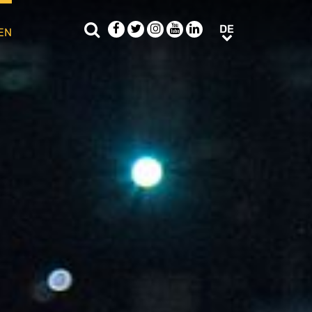
Suche
Facebook
Twitter
Instagram
Youtube
LinkedIn
DE
DE
EN
e sub menu