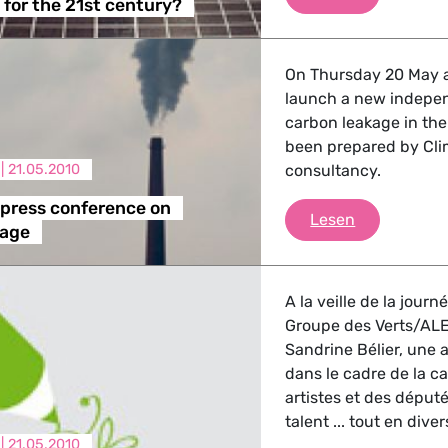
for the 21st century?
, Landwirtschaft
 Verkehr
On Thursday 20 May a
launch a new independ
ndustrie
carbon leakage in the
been prepared by Clim
 |
21.05.2010
consultancy.
GBTQI, Digitales & Kultur
press conference on
Livestream 
Lesen
kage
e Gesundheit, Verbraucherschutz
A la veille de la journ
Groupe des Verts/ALE a
Sandrine Bélier, une 
dans le cadre de la c
artistes et des député
tik, Sicherheit, Migration, Entwicklung
talent ... tout en diver
 |
21.05.2010