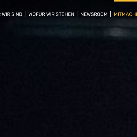
 WIR SIND
WOFÜR WIR STEHEN
NEWSROOM
MITMACH
w/hide sub menu
show/hide sub menu
show/hide sub menu
show/hid