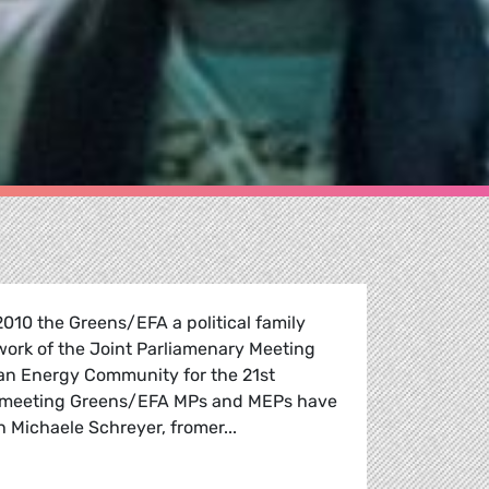
010 the Greens/EFA a political family
work of the Joint Parliamenary Meeting
an Energy Community for the 21st
he meeting Greens/EFA MPs and MEPs have
 Michaele Schreyer, fromer...
uropean Energy Community for the 21st century?