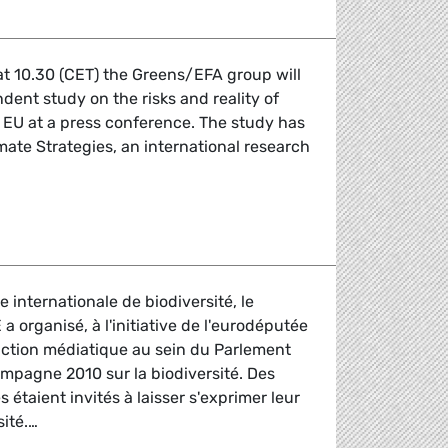
t 10.30 (CET) the Greens/EFA group will
ent study on the risks and reality of
 EU at a press conference. The study has
ate Strategies, an international research
press conference on carbon leakage
ée internationale de biodiversité, le
 organisé, à l'initiative de l'eurodéputée
action médiatique au sein du Parlement
ampagne 2010 sur la biodiversité. Des
s étaient invités à laisser s'exprimer leur
sité.…