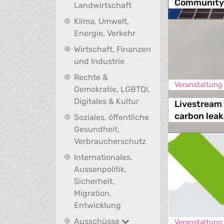
Community 
Biodiversität, Ernährung
Landwirtschaft
Klima, Umwelt,
Klima, Umwelt, Energie,
Energie, Verkehr
Wirtschaft, Finanzen
Wirtschaft, Finanzen und I
und Industrie
Rechte &
Veranstaltung
Demokratie, LGBTQI,
Rechte & Demokratie, L
Digitales & Kultur
Livestream 
carbon lea
Soziales, öffentliche
Gesundheit,
Soziales, öffentlich
Verbraucherschutz
Internationales,
Aussenpolitik,
Sicherheit,
Migration,
Internationales, Aussenpoli
Entwicklung
Ausschüsse
Ausschüsse
Veranstaltung