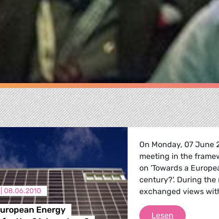
On Monday, 07 June 2
meeting in the frame
on 'Towards a Europe
century?'. During t
 |
08.06.2010
exchanged views with
European Energy
Towards a E
Lesen