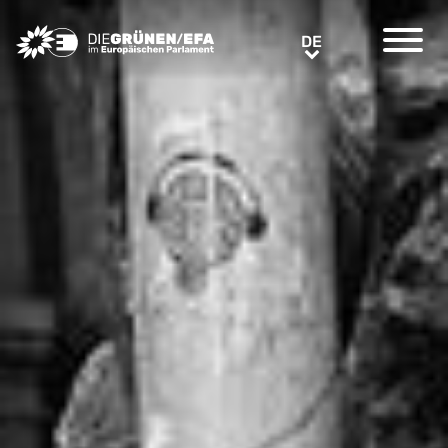
Greens/EFA Home
DE
DE