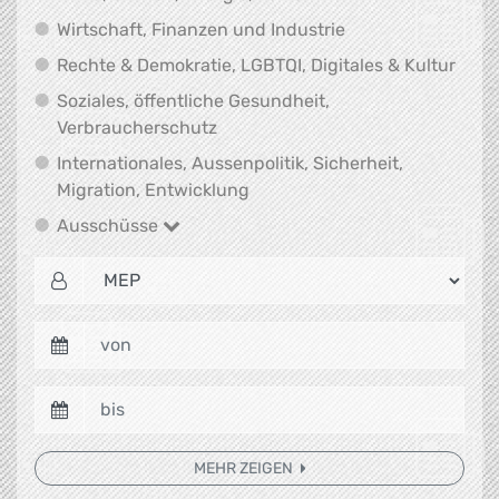
Wirtschaft, Finanz
Wirtschaft, Finanzen und Industrie
Recht
Rechte & Demokratie, LGBTQI, Digitales & Kultur
Soziales, öffentliche Gesundheit,
Soziales, öffentliche Gesundheit
Verbraucherschutz
Internationales, Aussenpolitik, Sicherheit,
Internationales, Aussenpolitik
Migration, Entwicklung
Ausschüsse
Ausschüsse
MEHR ZEIGEN