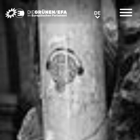
Greens/EFA Home
DE
DE