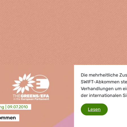
Die mehrheitliche Z
SWIFT-Abkommen stell
Verhandlungen um ei
der internationalen 
ng |
09.07.2010
SWIFT-Abk
Lesen
kommen
, Landwirtschaft