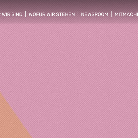
 WIR SIND
WOFÜR WIR STEHEN
NEWSROOM
MITMACH
w/hide sub menu
show/hide sub menu
show/hide sub menu
show/hid