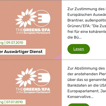
 Verkehr
Zur Zustimmung des 
Europäischen Auswärt
Brantner, außenpoliti
ndustrie
Grünen/EFA: "Die Zu
frei für eine kohärent
die Bü...
GBTQI, Digitales & Kultur
ng |
09.07.2010
Europäische
Lesen
r Auswärtiger Dienst
e Gesundheit, Verbraucherschutz
Zur Abstimmung des 
der anstehenden Ple
über das so genannt
Bankdaten an die USA
tik, Sicherheit, Migration, Entwicklung
Europaparlament, Jan
Konservative...
ng |
07.07.2010