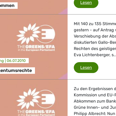
SWIFT-Abk
Lesen
kommen
Mit 140 zu 135 Stimm
gestern - auf Antrag 
Verschiebung der Ab
diskutierten Gallo-Be
Rechten des geistigen
Eva Lichtenberger, s..
ng |
06.07.2010
Geistige Ei
Lesen
igentumsrechte
Zu den Ergebnissen 
Kommission und EU-P
Abkommen zum Bankda
Grüne Innen- und Jus
Philipp Albrecht: Nun