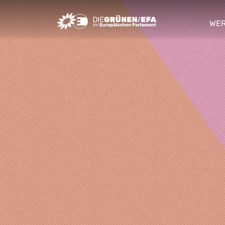
Greens/EFA Home
WER
sho