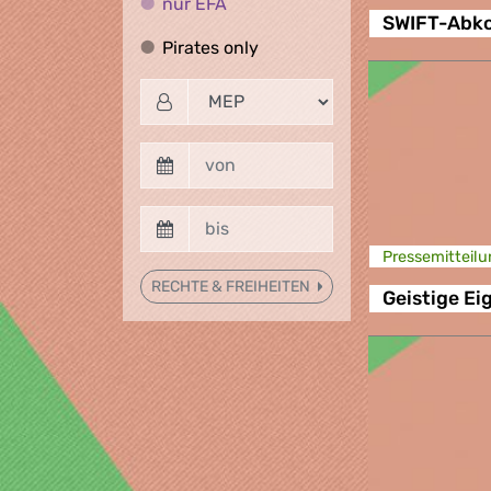
nur EFA
nur EFA
SWIFT-Ab
Pirates only
Pirates only
Presse­mitteilu
RECHTE & FREIHEITEN
Geistige E