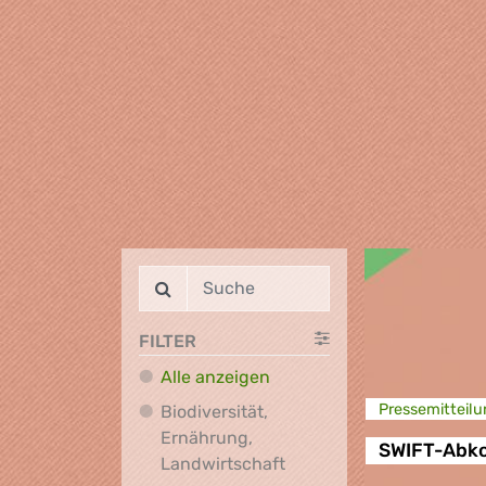
FILTER
Alle anzeigen
Presse­mitteilu
Biodiversität,
Ernährung,
SWIFT-Ab
Biodiversität, Ernährung
Landwirtschaft