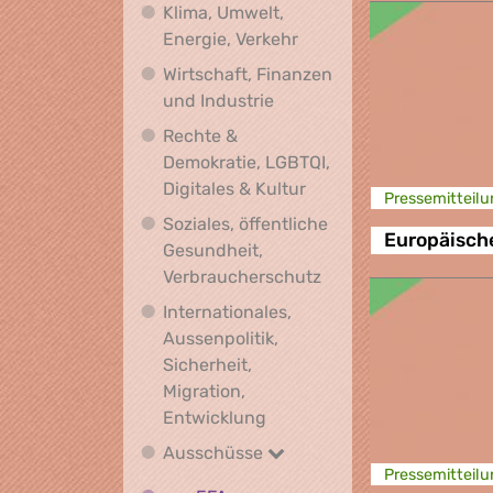
Klima, Umwelt,
Klima, Umwelt, Energie,
Energie, Verkehr
Wirtschaft, Finanzen
Wirtschaft, Finanzen und I
und Industrie
Rechte &
Demokratie, LGBTQI,
Rechte & Demokratie, L
Digitales & Kultur
Presse­mitteilu
Soziales, öffentliche
Europäische
Gesundheit,
Soziales, öffentlich
Verbraucherschutz
Internationales,
Aussenpolitik,
Sicherheit,
Migration,
Internationales, Aussenpoli
Entwicklung
Ausschüsse
Ausschüsse
Presse­mitteilu