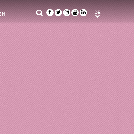
Suche
Facebook
Twitter
Instagram
Youtube
LinkedIn
DE
DE
EN
e sub menu