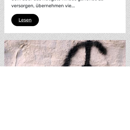
versorgen, übernehmen vie...
Leitfaden für EU-Fördermittel für Migration 
Lesen
Dokument |
28.06.2016
Die neue globale außen- und
sicherheitspolitische Strategie der EU
Die EU-Außenbeauftragte Federica Mogherini,
hat ausgerechnet zum europäischen Brexit-
Gipfel ihren Entwurf für eine „Globale Strategie