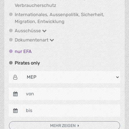
Soziales, öffentliche Gesundheit
Verbraucherschutz
Internationales, Aussenpolitik, Sicherheit,
Internationales, Aussenpolitik
Migration, Entwicklung
Ausschüsse
Ausschüsse
Dokumentenart
Dokumentenart
nur EFA
nur EFA
Pirates only
Pirates only
MEHR ZEIGEN