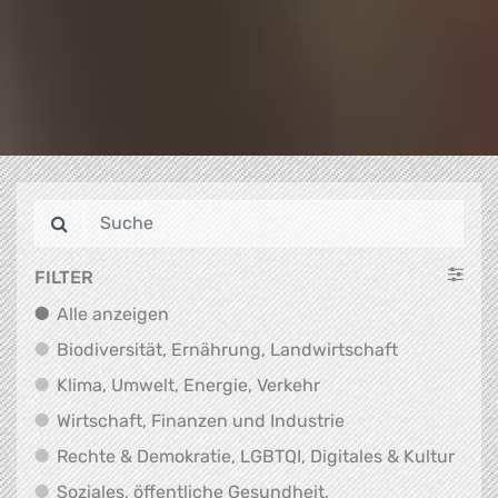
FILTER
Alle anzeigen
Alle anzeigen
Biodiversit
Biodiversität, Ernährung, Landwirtschaft
Klima, Umwelt, Energi
Klima, Umwelt, Energie, Verkehr
Wirtschaft, Finanz
Wirtschaft, Finanzen und Industrie
Recht
Rechte & Demokratie, LGBTQI, Digitales & Kultur
Soziales, öffentliche Gesundheit,