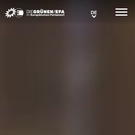
Greens/EFA Home
DE
DE