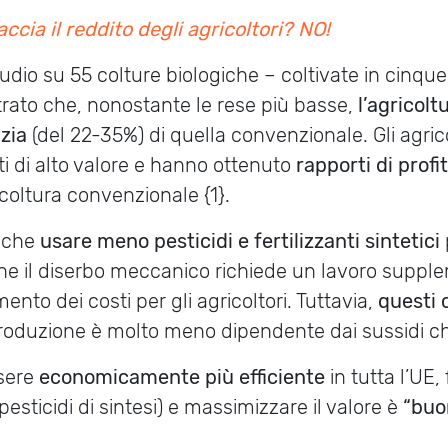
accia il reddito degli agricoltori? NO!
udio su 55 colture biologiche – coltivate in cinque
rato che, nonostante le rese più basse,
l’agricolt
izia
(del 22-35%) di quella convenzionale. Gli agric
i di alto valore e hanno ottenuto
rapporti di prof
icoltura convenzionale {1}.
 che
usare meno pesticidi e fertilizzanti sintetici
he il diserbo meccanico richiede un lavoro supple
nto dei costi per gli agricoltori. Tuttavia,
questi c
a produzione è molto meno dipendente dai sussidi ch
ssere
economicamente più efficiente
in tutta l’UE,
i pesticidi di sintesi) e massimizzare il valore è
“buo