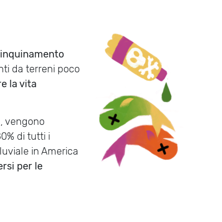
ll’inquinamento
nti da terreni poco
e la vita
e, vengono
0% di tutti i
pluviale in America
ersi per le