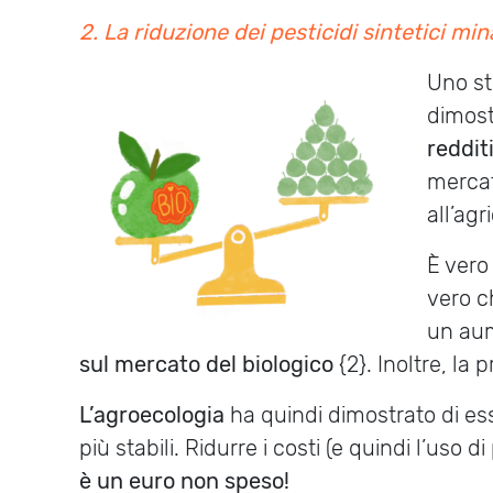
2.
La riduzione dei pesticidi sintetici min
Uno st
dimost
reddit
mercat
all’agr
È vero
vero c
un aume
sul mercato del biologico
{2}. Inoltre, l
L’agroecologia
ha quindi dimostrato di e
più stabili. Ridurre i costi (e quindi l’uso d
è un euro non speso!