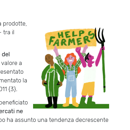
tà prodotte,
tra il
 del
 valore a
resentato
umentato la
11 {3}.
beneficiato
ercati ne
l cibo ha assunto una tendenza decrescente