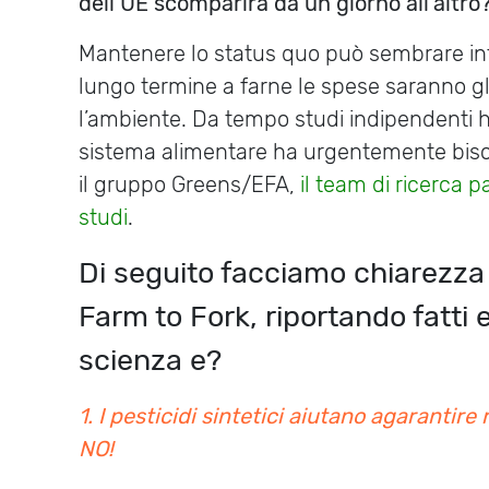
dell’UE scomparirà da un giorno all’altro
Mantenere lo status quo può sembrare int
lungo termine a farne le spese saranno gli
l’ambiente. Da tempo studi indipendenti 
sistema alimentare ha urgentemente biso
il gruppo Greens/EFA,
il team di ricerca 
studi
.
Di seguito facciamo chiarezza s
Farm to Fork, riportando fatti 
scienza e?
1. I pesticidi sintetici aiutano agarantire r
NO!